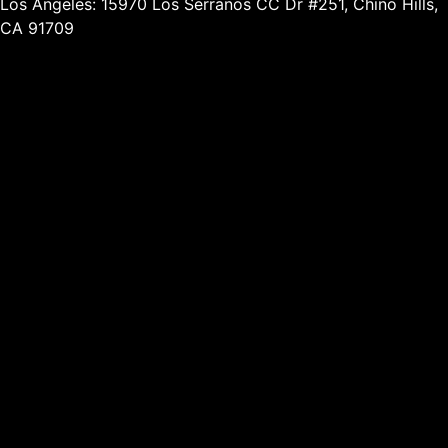
Los Angeles: 15970 Los Serranos CC Dr #251, Chino Hills,
CA 91709