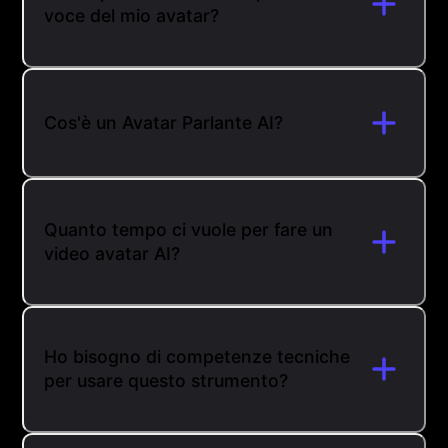
voce del mio avatar?
Cos'è un Avatar Parlante AI?
Quanto tempo ci vuole per fare un
video avatar AI?
Ho bisogno di competenze tecniche
per usare questo strumento?