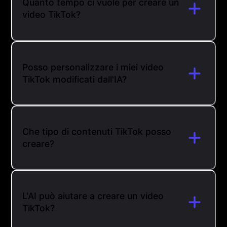
Quanto tempo ci vuole per creare un
video TikTok?
Posso personalizzare i miei video
TikTok modificati dall'IA?
Che tipo di contenuti TikTok posso
creare?
L'AI può aiutare a creare un video
TikTok?