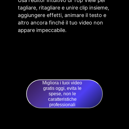
Usa l'editor intuitivo di Top View per
tagliare, ritagliare e unire clip insieme,
aggiungere effetti, animare il testo e
altro ancora finché il tuo video non
appare impeccabile.
Migliora i tuoi video
gratis oggi, evita le
spese, non le
caratteristiche
professionali