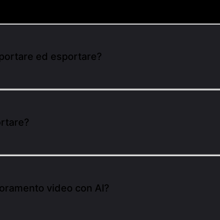
importare ed esportare?
rtare?
lioramento video con AI?