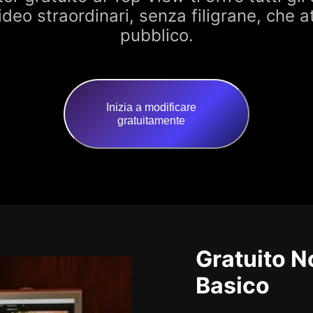
ideo straordinari, senza filigrane, che a
pubblico.
Inizia a modificare
gratuitamente
Gratuito N
Basico