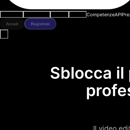
Competenze
API
Pre
Casi d'uso
Strumenti IA
Risorse
Modelli
Accedi
Registrati
Sblocca il
profe
Il video edi