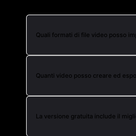
Quali formati di file video posso 
Quanti video posso creare ed espo
La versione gratuita include il mig