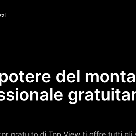
zzi
 potere del mont
ssionale gratuit
tor gratuito di Top View ti offre tutti gl