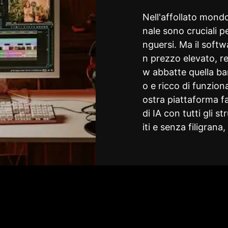
Nell'affollato mondo 
nale sono cruciali pe
nguersi. Ma il soft
n prezzo elevato, r
w abbatte quella ba
o e ricco di funzio
ostra piattaforma f
di IA con tutti gli s
iti e senza filigran