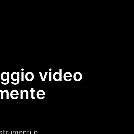
aggio video
amente
i strumenti p