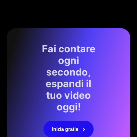
Fai contare
ogni
secondo,
espandi il
tuo video
oggi!
Inizia gratis