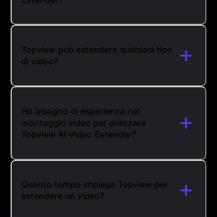
Topview può estendere qualsiasi tipo
di video?
Ho bisogno di esperienza nel
montaggio video per utilizzare
Topview AI Video Extender?
Quanto tempo impiega Topview per
estendere un video?