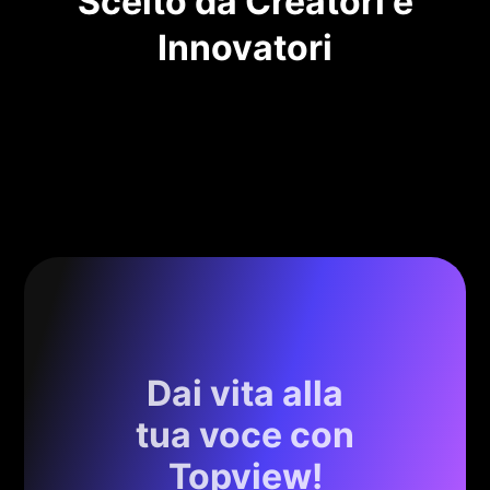
Scelto da Creatori e
Innovatori
Dai vita alla
tua voce con
Topview!