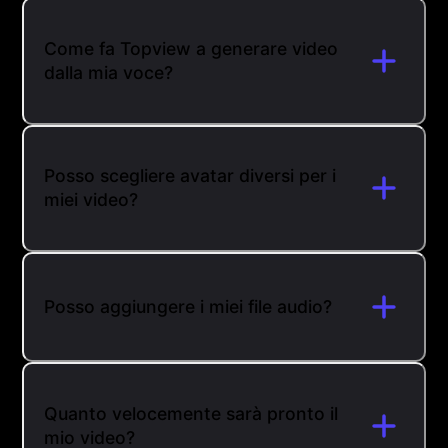
Come fa Topview a generare video
dalla mia voce?
Posso scegliere avatar diversi per i
miei video?
Posso aggiungere i miei file audio?
Quanto velocemente sarà pronto il
mio video?