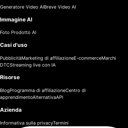
Generatore Video AI
Breve Video AI
Immagine AI
Foto Prodotto AI
Casi d'uso
Pubblicità
Marketing di affiliazione
E-commerce
Marchi
DTC
Streaming live con IA
Risorse
Blog
Programma di affiliazione
Centro di
apprendimento
Alternativa
API
Azienda
Informativa sulla privacy
Termini