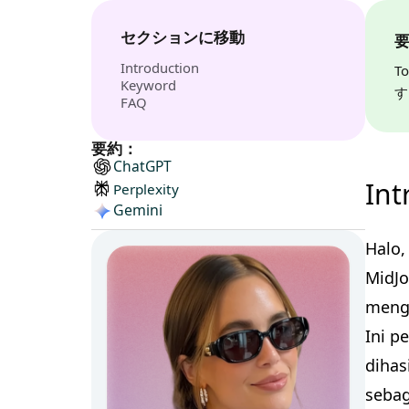
セクションに移動
Introduction
T
Keyword
す
FAQ
要約：
ChatGPT
Int
Perplexity
Gemini
Halo,
MidJo
mengg
Ini p
dihas
sebag