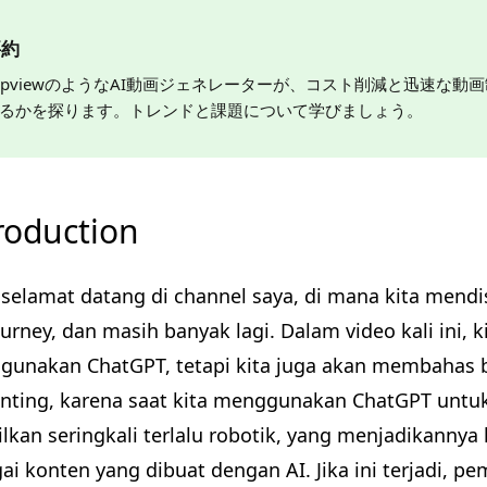
要約
opviewのようなAI動画ジェネレーターが、コスト削減と迅速な
るかを探ります。トレンドと課題について学びましょう。
roduction
 selamat datang di channel saya, di mana kita mendi
urney, dan masih banyak lagi. Dalam video kali ini, 
unakan ChatGPT, tetapi kita juga akan membahas b
enting, karena saat kita menggunakan ChatGPT untu
ilkan seringkali terlalu robotik, yang menjadikannya
ai konten yang dibuat dengan AI. Jika ini terjadi, 