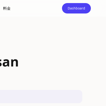
料金
Dashboard
san