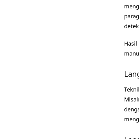
mengh
parag
detek
Hasil
manus
Lan
Tekni
Misal
denga
mengh