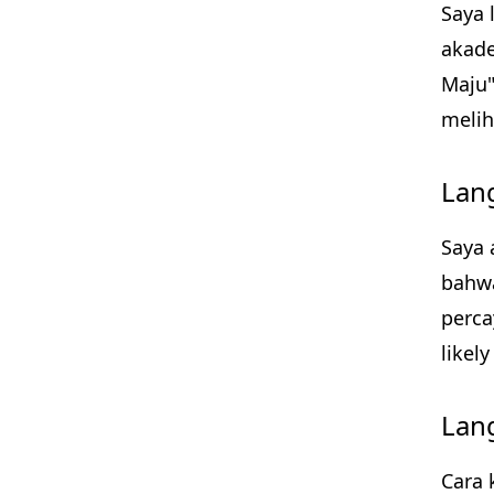
Saya 
akade
Maju"
melih
Lan
Saya 
bahwa
perca
likel
Lan
Cara 