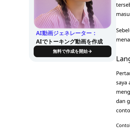
terse
masuk
Sebel
AI動画ジェネレーター：
menar
AIでトーキング動画を作成
無料で作成を開始
Lan
Perta
saya 
mengg
dan g
conto
Conto