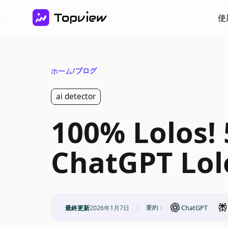
使
/
ブログ
ホーム
ai detector
100% Lolos! 
ChatGPT Lol
ChatGPT
要約：
最終更新
2026年1月7日