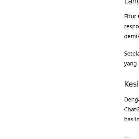
Lan
Fitur
respo
demik
Setel
yang 
Kes
Denga
ChatG
hasil
---