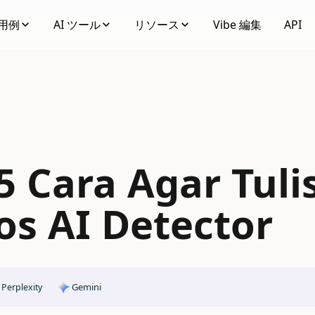
用例
AI ツール
リソース
Vibe 編集
API
5 Cara Agar Tuli
os AI Detector
Gemini
Perplexity