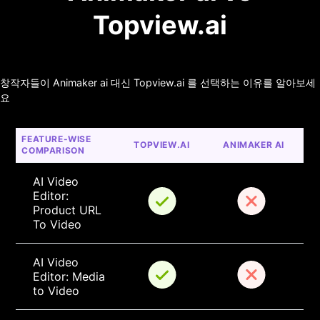
Topview.ai
창작자들이 Animaker ai 대신 Topview.ai 를 선택하는 이유를 알아보세
요
FEATURE-WISE 
TOPVIEW.AI
ANIMAKER AI
COMPARISON
AI Video 
Editor: 
Product URL 
To Video
AI Video 
Editor: Media 
to Video