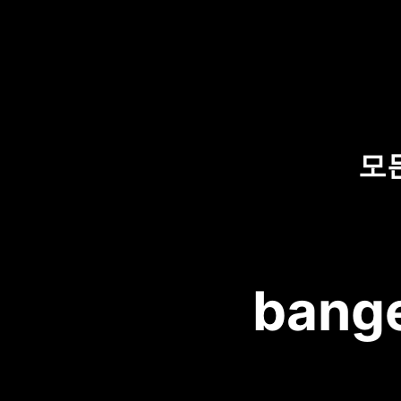
모
bange