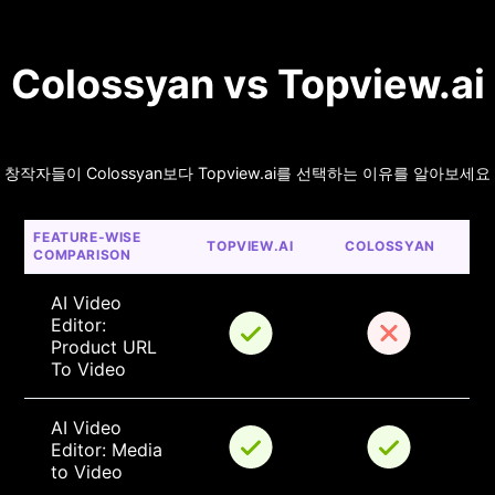
Colossyan vs Topview.ai
창작자들이 Colossyan보다 Topview.ai를 선택하는 이유를 알아보세요
FEATURE-WISE 
TOPVIEW.AI
COLOSSYAN
COMPARISON
AI Video 
Editor: 
Product URL 
To Video
AI Video 
Editor: Media 
to Video