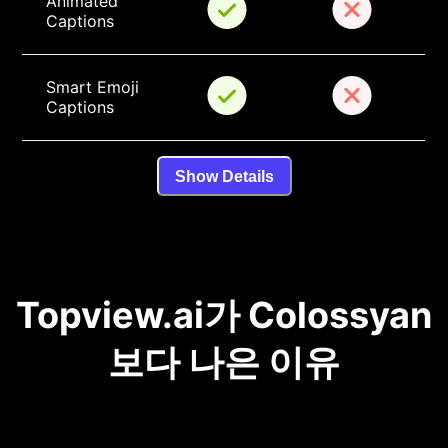
Animated 
Captions
Smart Emoji 
Captions
Show Details
Topview.ai가 Colossyan
보다 나은 이유