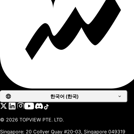
한국어 (한국)
©
2026
TOPVIEW PTE. LTD.
Singapore: 20 Collyer Quay #20-03, Singapore 049319