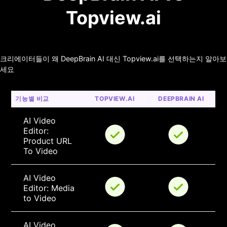
Topview.ai
크리에이터들이 왜 DeepBrain AI 대신 Topview.ai를 선택하는지 알아보
세요
기능별 비교
TOPVIEW.AI
DEEPBRAIN AI
AI Video 
Editor: 
Product URL 
To Video
AI Video 
Editor: Media 
to Video
AI Video 