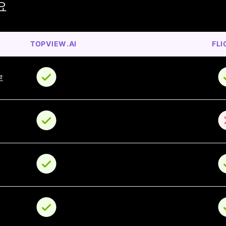
요
TOPVIEW.AI
FLI
로