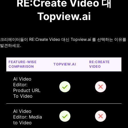
RE:Create Video 대
Topview.ai
크리에이터들이 RE:Create Video 대신 Topview.ai 를 선택하는 이유를
발견하세요.
FEATURE-WISE 
RE:CREATE 
TOPVIEW.AI
COMPARISON
VIDEO
AI Video 
Editor: 
Product URL 
To Video
AI Video 
Editor: Media 
to Video