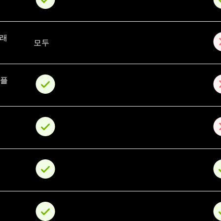
래 
모두
 플