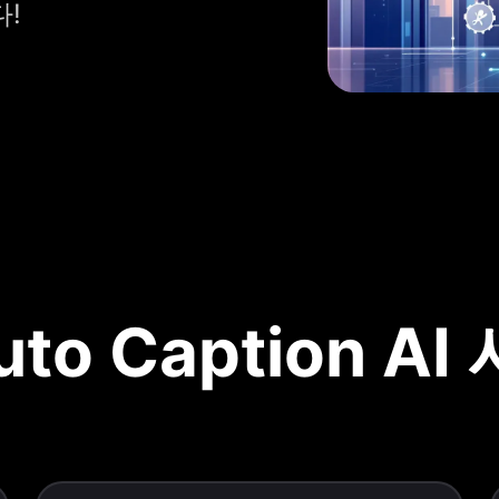
!
uto Caption 