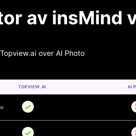
tor av insMind 
Topview.ai over AI Photo
TOPVIEW.AI
AI 
eo