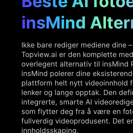
Beste AI foto
insMind Alter
Ikke bare rediger mediene dine 
Topview.ai er den komplette med
overlegent alternativ til insMind
insMind polerer dine eksisterend
plattform helt nytt videoinnhold f
lenker og lange opptak. Den defin
integrerte, smarte AI videoredige
som flytter deg fra å være en foto
fullverdig videoprodusent. Det er 
innholdsskaping.