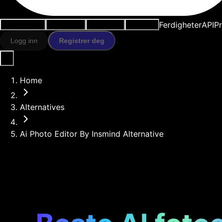
Ferdigheter
API
Pr
Brukstilfeller
AI-verktøy
Ressurser
Modeller
Logg inn
Registrer deg
Home
Alternatives
Ai Photo Editor By Insmind Alternative