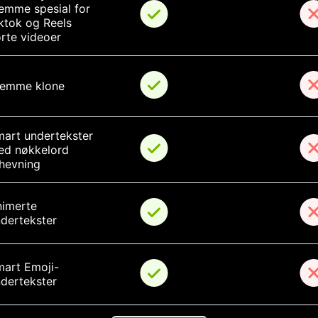
emme spesial for 
ktok og Reels 
rte videoer
temme klone
art undertekster 
d nøkkelord 
hevning
imerte 
dertekster
art Emoji-
dertekster