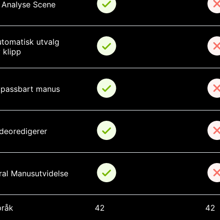
 Analyse Scene
tomatisk utvalg 
 klipp
lpassbart manus
deoredigerer
ral Manusutvidelse
pråk
42
42