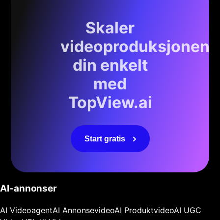
Skaler
videoproduksjonen
din enkelt
med
TopView.ai
Start gratis
AI-annonser
AI Videoagent
AI Annonsevideo
AI Produktvideo
AI UGC