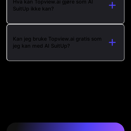
Hva kan Topview.ai gjøre som AI
SuitUp ikke kan?
Kan jeg bruke Topview.ai gratis som
jeg kan med AI SuitUp?