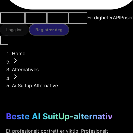
Brukstilfeller
AI-verktøy
Ressurser
Modeller
Ferdigheter
API
Prise
Logg inn
Registrer deg
Home
Alternatives
Ai Suitup Alternative
Beste AI SuitUp-alternativ
Et profesjonelt portrett er viktig. Profesjonelt