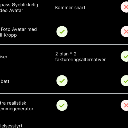
lpass Øyeblikkelig 
Kommer snart
deo Avatar
 Foto Avatar med 
ll Kropp
2 plan * 2 
iser
faktureringsalternativer
batt
tra realistisk 
temmegenerator
lelsesstyrt 