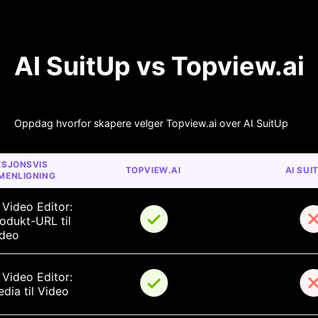
AI SuitUp vs Topview.ai
Oppdag hvorfor skapere velger Topview.ai over AI SuitUp
SJONSVIS 
TOPVIEW.AI
AI SUI
MENLIGNING
 Video Editor: 
odukt-URL til 
ideo
 Video Editor: 
dia til Video