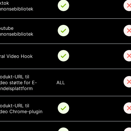
ktok 
nonsebibliotek
utube 
nonsebibliotek
ral Video Hook
odukt-URL til 
deo støtte for E-
ALL
ndelsplattform
odukt-URL til 
deo Chrome-plugin