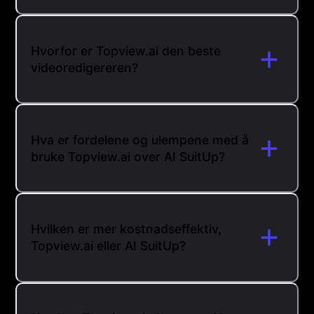
Hvorfor er Topview.ai den beste
videoredigereren?
Hva er fordelene og ulempene med å
bruke Topview.ai over AI SuitUp?
Hvilken er mer kostnadseffektiv,
Topview.ai eller AI SuitUp?