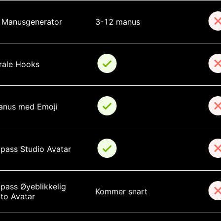
 Manusgenerator
3-12 manus
rale Hooks
anus med Emoji
lpass Studio Avatar
lpass Øyeblikkelig 
Kommer snart
to Avatar