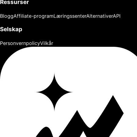
Ressurser
Blogg
Affiliate-program
Læringssenter
Alternativer
API
Selskap
Personvernpolicy
Vilkår