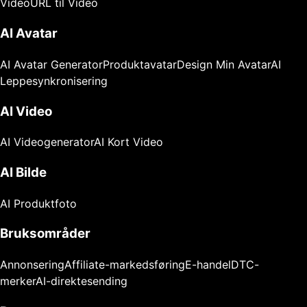
Video
URL til Video
AI Avatar
AI Avatar Generator
Produktavatar
Design Min Avatar
AI
Leppesynkronisering
AI Video
AI Videogenerator
AI Kort Video
AI Bilde
AI Produktfoto
Bruksområder
Annonsering
Affiliate-markedsføring
E-handel
DTC-
merker
AI-direktesending