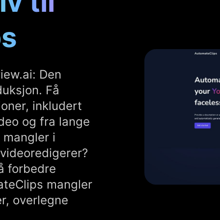
v til
ps
ew.ai: Den
duksjon. Få
oner, inkludert
ideo og fra lange
m mangler i
videoredigerer?
å forbedre
ateClips mangler
er, overlegne