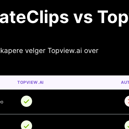
teClips vs Top
kapere velger Topview.ai over
TOPVIEW.AI
AU
eo