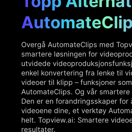
Topp Alternati
AutomateCli
Overgå AutomateClips med Topvi
smartere løsningen for videopro
utvidede videoproduksjonsfunksj
enkel konvertering fra lenke til v
videoer til klipp – funksjoner so
AutomateClips. Og vår smartere 
Den er en forandringsskaper for 
videoene dine, et verktøy Autom
helt. Topview.ai: Smartere video
resultater.