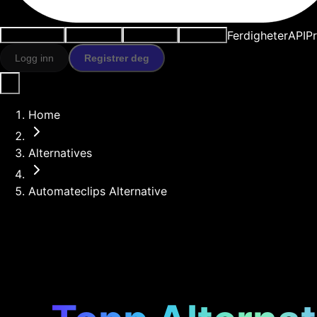
Ferdigheter
API
Pr
Brukstilfeller
AI-verktøy
Ressurser
Modeller
Logg inn
Registrer deg
Home
Alternatives
Automateclips Alternative