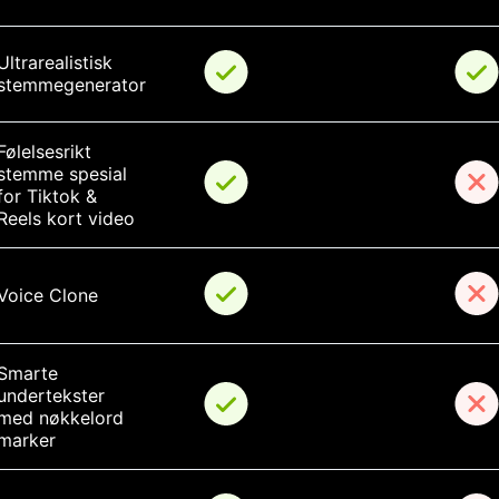
Ultrarealistisk 
stemmegenerator
Følelsesrikt 
stemme spesial 
for Tiktok & 
Reels kort video
Voice Clone
Smarte 
undertekster 
med nøkkelord 
marker