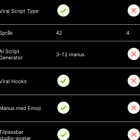
Viral Script Type
Språk
42
4
AI Script 
3-12 manus
Generator
Viral Hooks
Manus med Emoji
Tilpassbar 
studio-avatar