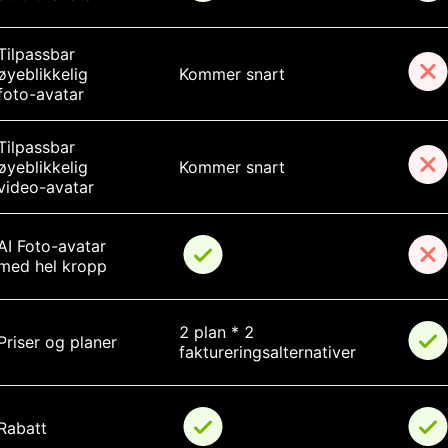
Tilpassbar 
øyeblikkelig 
Kommer snart
foto-avatar
Tilpassbar 
øyeblikkelig 
Kommer snart
video-avatar
AI Foto-avatar 
med hel kropp
2 plan * 2 
Priser og planer
faktureringsalternativer
Rabatt