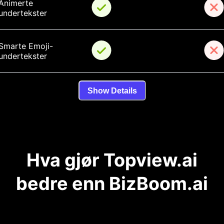
Animerte 
undertekster
Smarte Emoji-
undertekster
Show Details
Hva gjør Topview.ai
bedre enn BizBoom.ai