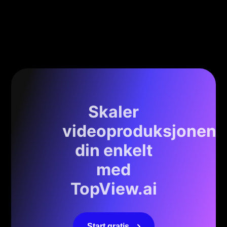
Skaler
videoproduksjonen
din enkelt
med
TopView.ai
Start gratis