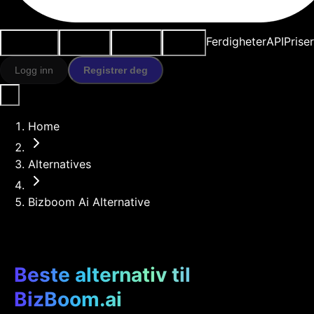
Brukstilfeller
AI-verktøy
Ressurser
Modeller
Ferdigheter
API
Prise
Logg inn
Registrer deg
Home
Alternatives
Bizboom Ai Alternative
Beste alternativ til
BizBoom.ai