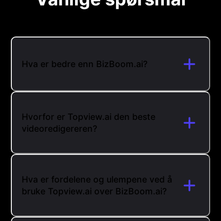
Hva er bedre enn BizBoom.ai?
Hvorfor er Topview.ai den beste
videoredigereren?
Hva er fordelene og ulempene ved å
bruke Topview.ai over BizBoom.ai?