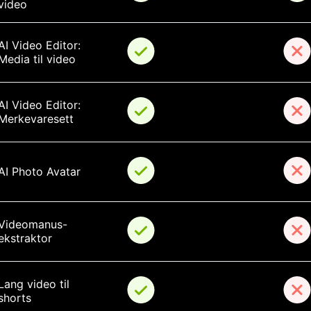
video
AI Video Editor: 
Media til video
AI Video Editor: 
Merkevaresett
AI Photo Avatar
Videomanus-
ekstraktor
Lang video til 
shorts