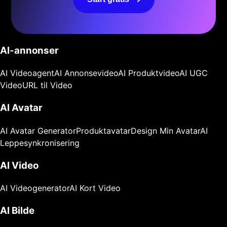
AI-annonser
AI Videoagent
AI Annonsevideo
AI Produktvideo
AI UGC
Video
URL til Video
AI Avatar
AI Avatar Generator
Produktavatar
Design Min Avatar
AI
Leppesynkronisering
AI Video
AI Videogenerator
AI Kort Video
AI Bilde