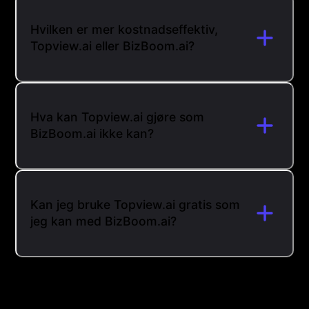
Hvilken er mer kostnadseffektiv,
Topview.ai eller BizBoom.ai?
Hva kan Topview.ai gjøre som
BizBoom.ai ikke kan?
Kan jeg bruke Topview.ai gratis som
jeg kan med BizBoom.ai?