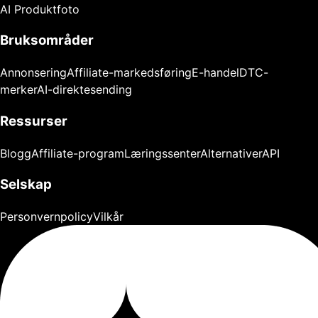
AI Produktfoto
Bruksområder
Annonsering
Affiliate-markedsføring
E-handel
DTC-
merker
AI-direktesending
Ressurser
Blogg
Affiliate-program
Læringssenter
Alternativer
API
Selskap
Personvernpolicy
Vilkår