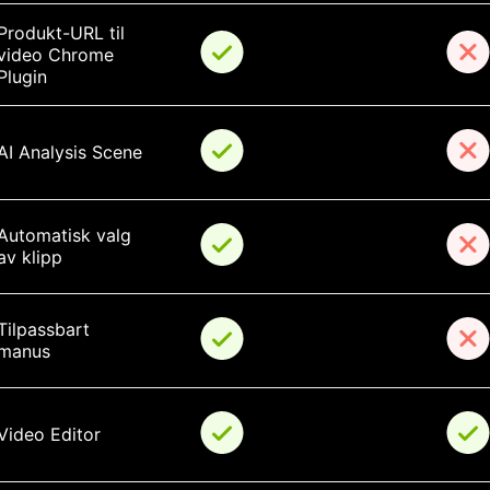
Produkt-URL til 
video Chrome 
Plugin
AI Analysis Scene
Automatisk valg 
av klipp
Tilpassbart 
manus
Video Editor