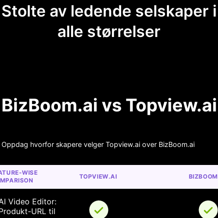
Stolte av ledende selskaper i
alle størrelser
BizBoom.ai vs Topview.ai
Oppdag hvorfor skapere velger Topview.ai over BizBoom.ai
ATURE-WISE 
TOPVIEW.AI
BIZBOOM
MPARISON
AI Video Editor: 
Produkt-URL til 