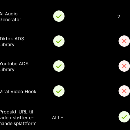
AI Audio 
2
Generator
Tiktok ADS 
Library
Youtube ADS 
Library
Viral Video Hook
Produkt-URL til 
video støtter e-
ALLE
handelsplattform