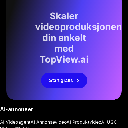
Skaler
videoproduksjonen
din enkelt
med
TopView.ai
Start gratis
AI-annonser
AI Videoagent
AI Annonsevideo
AI Produktvideo
AI UGC