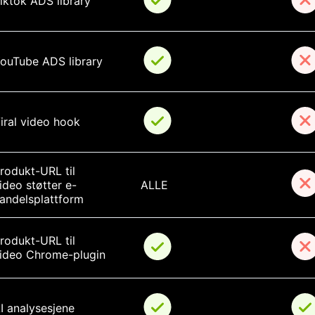
iktok ADS library
ouTube ADS library
iral video hook
rodukt-URL til 
ideo støtter e-
ALLE
andelsplattform
rodukt-URL til 
ideo Chrome-plugin
I analysesjene