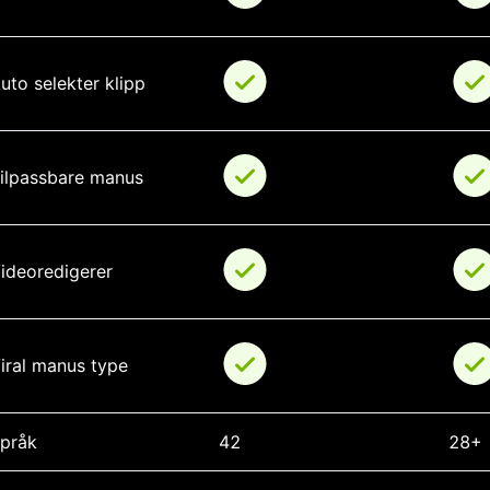
uto selekter klipp
ilpassbare manus
ideoredigerer
iral manus type
pråk
42
28+