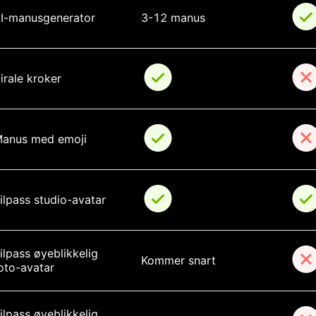
I-manusgenerator
3-12 manus
irale kroker
anus med emoji
ilpass studio-avatar
ilpass øyeblikkelig 
Kommer snart
oto-avatar
ilpass øyeblikkelig 