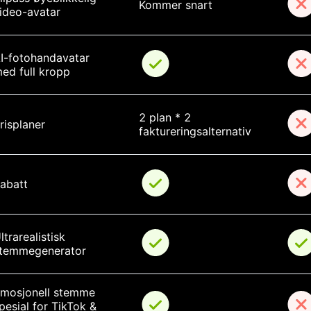
Kommer snart
ideo-avatar
I-fotohandavatar 
ed full kropp
2 plan * 2 
risplaner
faktureringsalternativ
abatt
ltrarealistisk 
temmegenerator
mosjonell stemme 
pesial for TikTok & 