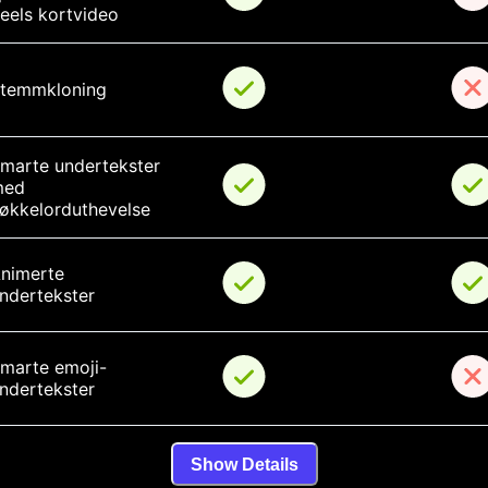
eels kortvideo
temmkloning
marte undertekster 
ed 
økkelorduthevelse
nimerte 
ndertekster
marte emoji-
ndertekster
Show Details