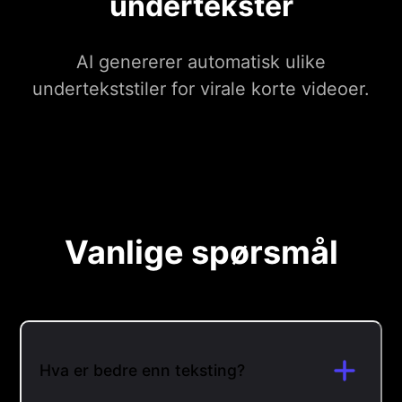
undertekster
AI genererer automatisk ulike
undertekststiler for virale korte videoer.
Vanlige spørsmål
Hva er bedre enn teksting?