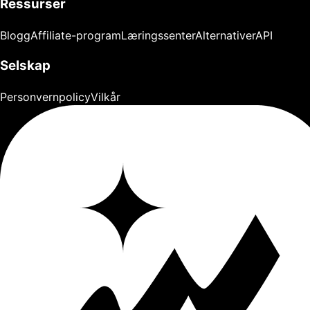
Ressurser
Blogg
Affiliate-program
Læringssenter
Alternativer
API
Selskap
Personvernpolicy
Vilkår