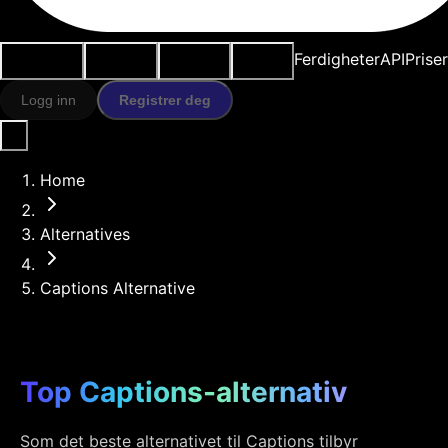
Brukstilfeller
AI-verktøy
Ressurser
Modeller
Ferdigheter
API
Prise
Logg inn
Registrer deg
Home
Alternatives
Captions Alternative
Top Captions-alternativ
Som det beste alternativet til Captions tilbyr