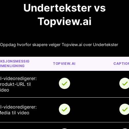
Undertekster vs
Topview.ai
Oppdag hvorfor skapere velger Topview.ai over Undertekster
KSJONSMESSIG 
TOPVIEW.AI
CAPTIO
MENLIGNING
I-videoredigerer: 
rodukt-URL til 
ideo
I-videoredigerer: 
edia til video