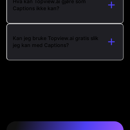
Hva kan Topview.ai gjøre som
Captions ikke kan?
Kan jeg bruke Topview.ai gratis slik
jeg kan med Captions?