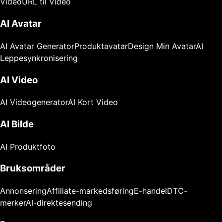
Video
URL til Video
AI Avatar
AI Avatar Generator
Produktavatar
Design Min Avatar
AI
Leppesynkronisering
AI Video
AI Videogenerator
AI Kort Video
AI Bilde
AI Produktfoto
Bruksområder
Annonsering
Affiliate-markedsføring
E-handel
DTC-
merker
AI-direktesending