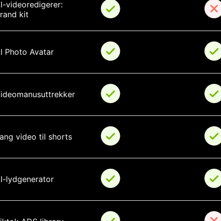
I-videoredigerer: 
rand kit
I Photo Avatar
ideomanusuttrekker
ang video til shorts
I-lydgenerator