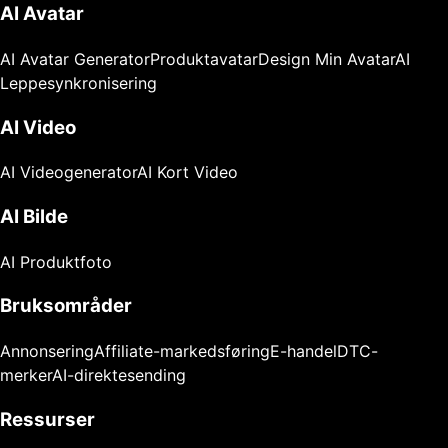
AI Avatar
AI Avatar Generator
Produktavatar
Design Min Avatar
AI
Leppesynkronisering
AI Video
AI Videogenerator
AI Kort Video
AI Bilde
AI Produktfoto
Bruksområder
Annonsering
Affiliate-markedsføring
E-handel
DTC-
merker
AI-direktesending
Ressurser