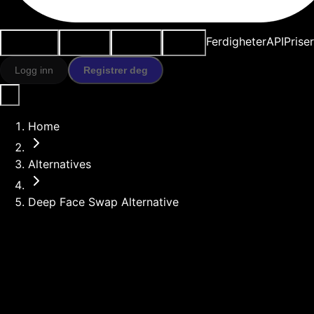
Brukstilfeller
AI-verktøy
Ressurser
Modeller
Ferdigheter
API
Prise
Logg inn
Registrer deg
Home
Alternatives
Deep Face Swap Alternative