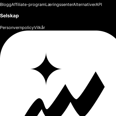
Blogg
Affiliate-program
Læringssenter
Alternativer
API
Selskap
Personvernpolicy
Vilkår