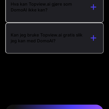
Hva kan Topview.ai gjøre som
DomoAI ikke kan?
Kan jeg bruke Topview.ai gratis slik
jeg kan med DomoAI?