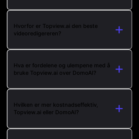
Hvorfor er Topview.ai den beste
videoredigereren?
Hva er fordelene og ulempene med å
bruke Topview.ai over DomoAI?
Hvilken er mer kostnadseffektiv,
Topview.ai eller DomoAI?