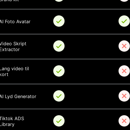
AI Foto Avatar
Video Skript 
Extractor
Lang video til 
kort
AI Lyd Generator
Tiktok ADS 
Library