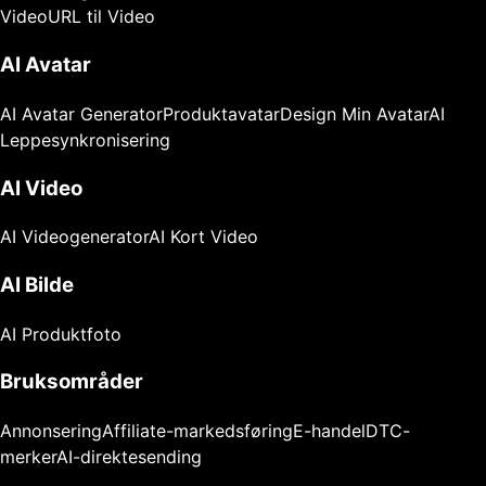
Video
URL til Video
AI Avatar
AI Avatar Generator
Produktavatar
Design Min Avatar
AI
Leppesynkronisering
AI Video
AI Videogenerator
AI Kort Video
AI Bilde
AI Produktfoto
Bruksområder
Annonsering
Affiliate-markedsføring
E-handel
DTC-
merker
AI-direktesending