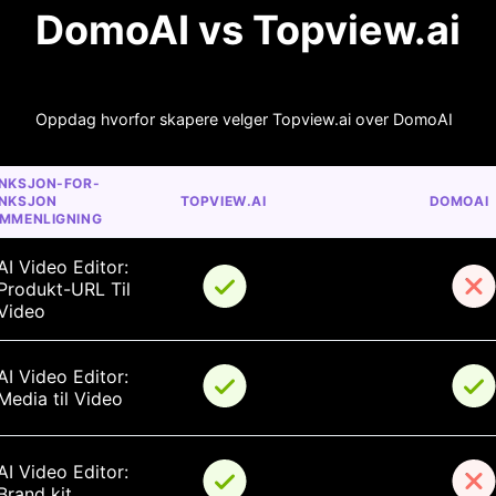
DomoAI vs Topview.ai
Oppdag hvorfor skapere velger Topview.ai over DomoAI
NKSJON-FOR-
NKSJON 
TOPVIEW.AI
DOMOAI
MMENLIGNING
AI Video Editor: 
Produkt-URL Til 
Video
AI Video Editor: 
Media til Video
AI Video Editor: 
Brand kit