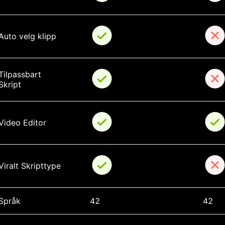
Auto velg klipp
Tilpassbart 
Skript
Video Editor
Viralt Skripttype
Språk
42
42