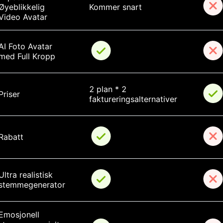
Øyeblikkelig 
Kommer snart
Video Avatar
AI Foto Avatar 
med Full Kropp
2 plan * 2 
Priser
faktureringsalternativer
Rabatt
Ultra realistisk 
stemmegenerator
Emosjonell 