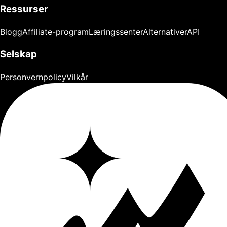
Ressurser
Blogg
Affiliate-program
Læringssenter
Alternativer
API
Selskap
Personvernpolicy
Vilkår