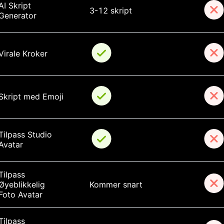
AI Skript 
3-12 skript
Generator
Virale Kroker
Skript med Emoji
Tilpass Studio 
Avatar
Tilpass 
Øyeblikkelig 
Kommer snart
Foto Avatar
Tilpass 