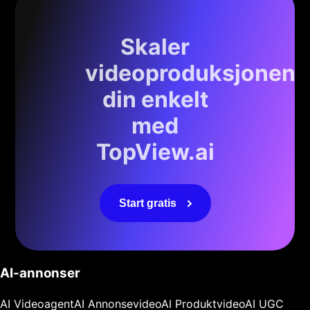
Skaler
videoproduksjonen
din enkelt
med
TopView.ai
Start gratis
AI-annonser
AI Videoagent
AI Annonsevideo
AI Produktvideo
AI UGC