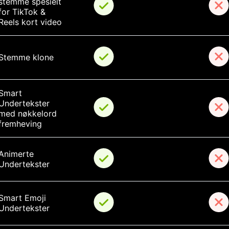
stemme spesielt 
for TikTok & 
Reels kort video
Stemme klone
Smart 
Undertekster 
med nøkkelord 
fremheving
Animerte 
Undertekster
Smart Emoji 
Undertekster