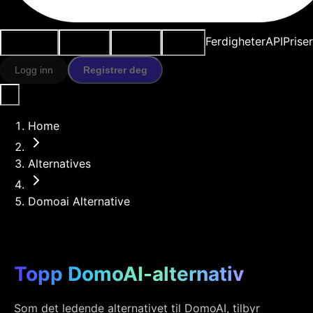
Brukstilfeller
AI-verktøy
Ressurser
Modeller
Ferdigheter
API
Prise
Logg inn
Registrer deg
Home
Alternatives
Domoai Alternative
Topp DomoAI-alternativ
Som det ledende alternativet til DomoAI, tilbyr