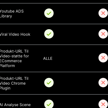
Youtube ADS 
Library
Viral Video Hook
Produkt-URL Til 
Video-støtte for 
ALLE
ECommerce 
Platform
Produkt-URL Til 
Video Chrome 
Plugin
AI Analyse Scene