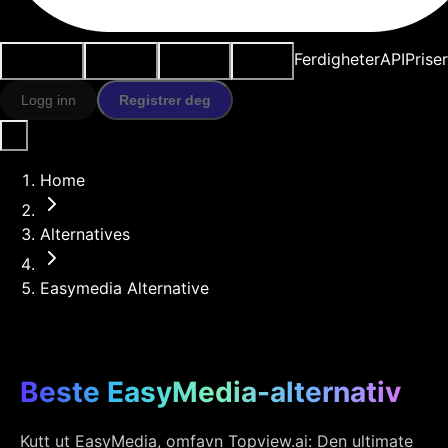
Brukstilfeller
AI-verktøy
Ressurser
Modeller
Ferdigheter
API
Prise
Logg inn
Registrer deg
Home
Alternatives
Easymedia Alternative
Beste EasyMedia-alternativ
Kutt ut EasyMedia, omfavn Topview.ai: Den ultimate