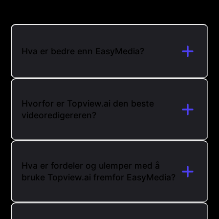
Hva er bedre enn EasyMedia?
Hvorfor er Topview.ai den beste
videoredigereren?
Hva er fordeler og ulemper med å
bruke Topview.ai fremfor EasyMedia?