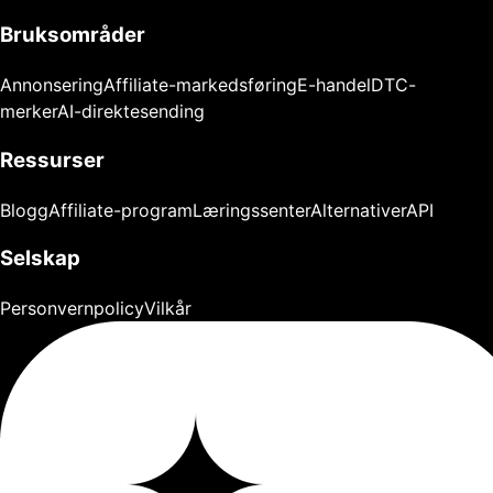
Bruksområder
Annonsering
Affiliate-markedsføring
E-handel
DTC-
merker
AI-direktesending
Ressurser
Blogg
Affiliate-program
Læringssenter
Alternativer
API
Selskap
Personvernpolicy
Vilkår