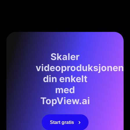
Skaler
videoproduksjonen
din enkelt
med
TopView.ai
Start gratis