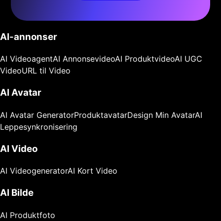
AI-annonser
AI Videoagent
AI Annonsevideo
AI Produktvideo
AI UGC
Video
URL til Video
AI Avatar
AI Avatar Generator
Produktavatar
Design Min Avatar
AI
Leppesynkronisering
AI Video
AI Videogenerator
AI Kort Video
AI Bilde
AI Produktfoto