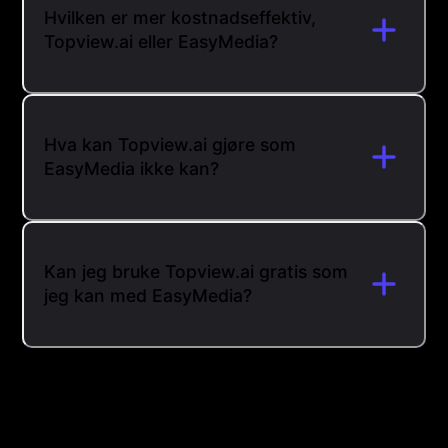
Hvilken er mer kostnadseffektiv,
Topview.ai eller EasyMedia?
Hva kan Topview.ai gjøre som
EasyMedia ikke kan?
Kan jeg bruke Topview.ai gratis som
jeg kan med EasyMedia?