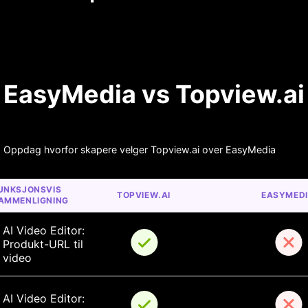
EasyMedia vs Topview.ai
Oppdag hvorfor skapere velger Topview.ai over EasyMedia
UNKSJONSVIS 
TOPVIEW.AI
EASYMED
AMMENLIGNING
AI Video Editor: 
Produkt-URL til 
video
AI Video Editor: 