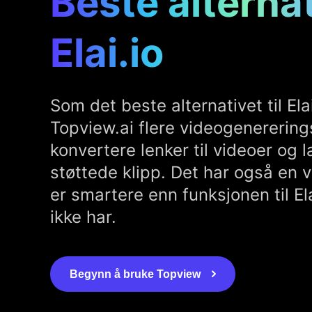
Beste alternati
Elai.io
Som det beste alternativet til Elai.
Topview.ai flere videogenererin
konvertere lenker til videoer og l
støttede klipp. Det har også en 
er smartere enn funksjonen til Ela
ikke har.
Begynn å bruke Topview