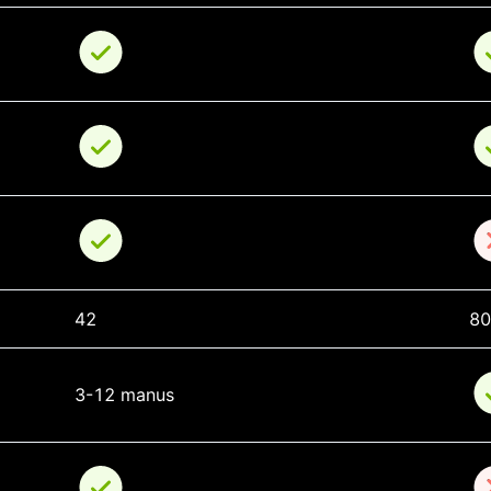
42
8
3-12 manus