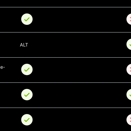
ALT
me-