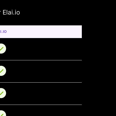
Elai.io
I.IO