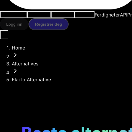
Ferdigheter
API
Pr
Brukstilfeller
AI-verktøy
Ressurser
Modeller
Logg inn
Registrer deg
Home
Alternatives
Elai Io Alternative