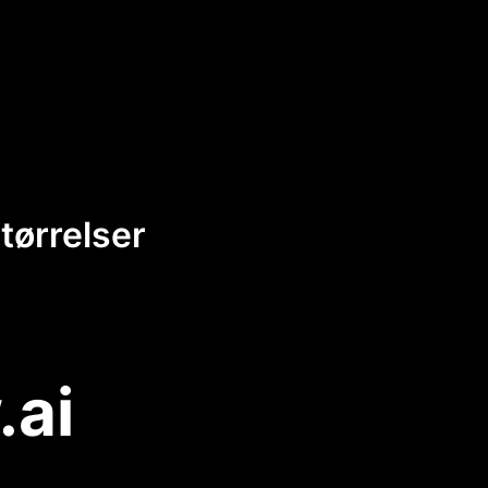
tørrelser
.ai