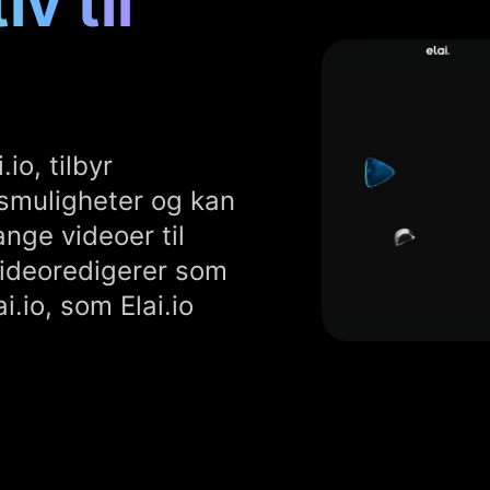
v til
io, tilbyr
gsmuligheter og kan
ange videoer til
videoredigerer som
i.io, som Elai.io