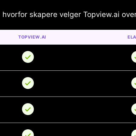
t hvorfor skapere velger Topview.ai over 
TOPVIEW.AI
ELA