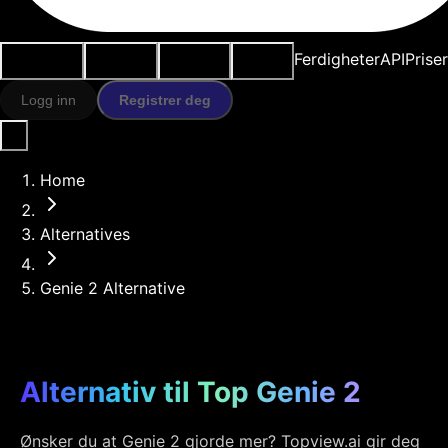
Brukstilfeller
AI-verktøy
Ressurser
Modeller
Ferdigheter
API
Prise
Logg inn
Registrer deg
Home
Alternatives
Genie 2 Alternative
Alternativ til Top Genie 2
Ønsker du at Genie 2 gjorde mer? Topview.ai gir deg