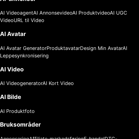
AI Videoagent
AI Annonsevideo
AI Produktvideo
AI UGC
Video
URL til Video
AI Avatar
AI Avatar Generator
Produktavatar
Design Min Avatar
AI
Leppesynkronisering
AI Video
AI Videogenerator
AI Kort Video
AI Bilde
AI Produktfoto
Bruksområder
Annonsering
Affiliate-markedsføring
E-handel
DTC-