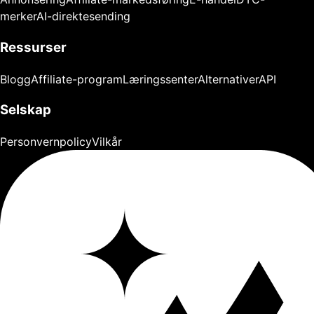
merker
AI-direktesending
Ressurser
Blogg
Affiliate-program
Læringssenter
Alternativer
API
Selskap
Personvernpolicy
Vilkår