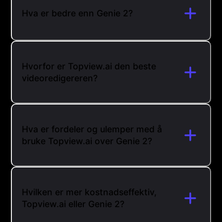
Hva er bedre enn Genie 2?
Hvorfor er Topview.ai den beste
videoredigereren?
Hva er fordeler og ulemper med å
bruke Topview.ai over Genie 2?
Hvilken er mer kostnadseffektiv,
Topview.ai eller Genie 2?