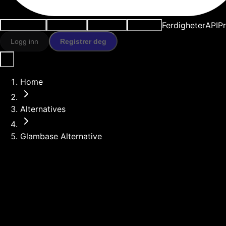
Ferdigheter
API
Pr
Brukstilfeller
AI-verktøy
Ressurser
Modeller
Logg inn
Registrer deg
Home
Alternatives
Glambase Alternative