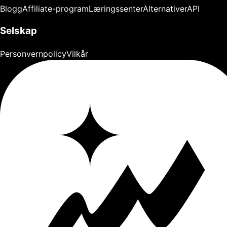
Blogg
Affiliate-program
Læringssenter
Alternativer
API
Selskap
Personvernpolicy
Vilkår