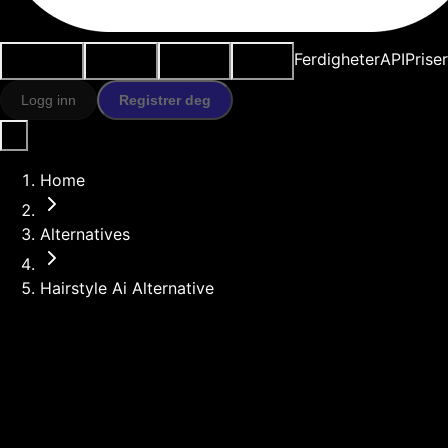
Brukstilfeller
AI-verktøy
Ressurser
Modeller
Ferdigheter
API
Prise
Logg inn
Registrer deg
Home
Alternatives
Hairstyle Ai Alternative