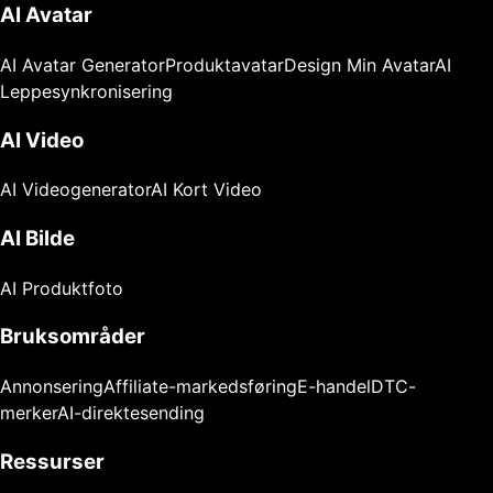
AI Avatar
AI Avatar Generator
Produktavatar
Design Min Avatar
AI
Leppesynkronisering
AI Video
AI Videogenerator
AI Kort Video
AI Bilde
AI Produktfoto
Bruksområder
Annonsering
Affiliate-markedsføring
E-handel
DTC-
merker
AI-direktesending
Ressurser