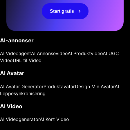
Start gratis
AI-annonser
AI Videoagent
AI Annonsevideo
AI Produktvideo
AI UGC
Video
URL til Video
AI Avatar
AI Avatar Generator
Produktavatar
Design Min Avatar
AI
Leppesynkronisering
AI Video
AI Videogenerator
AI Kort Video