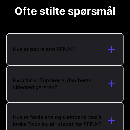
Ofte stilte spørsmål
Hva er bedre enn PFP.AI?
Hvorfor er Topview.ai den beste
videoredigereren?
Hva er fordelene og ulempene ved å
bruke Topview.ai i stedet for PFP.AI?