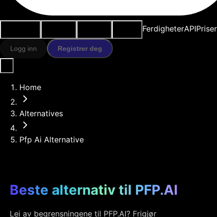
Brukstilfeller
AI-verktøy
Ressurser
Modeller
Ferdigheter
API
Prise
Logg inn
Registrer deg
Home
Alternatives
Pfp Ai Alternative
Beste alternativ til PFP.AI
Lei av begrensningene til PFP.AI? Frigjør