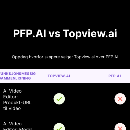
PFP.AI vs Topview.ai
Oppdag hvorfor skapere velger Topview.ai over PFP.AI
FUNKSJONSMESSIG 
TOPVIEW.AI
PFP.AI
SAMMENLIGNING
AI Video 
Editor: 
Produkt-URL 
til video
AI Video 
Editor: Media 