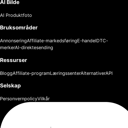
AI Bilde
AI Produktfoto
Bruksområder
Annonsering
Affiliate-markedsføring
E-handel
DTC-
merker
AI-direktesending
Ressurser
Blogg
Affiliate-program
Læringssenter
Alternativer
API
Selskap
Personvernpolicy
Vilkår