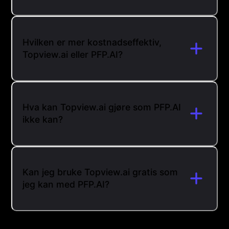
Hvilken er mer kostnadseffektiv,
Topview.ai eller PFP.AI?
Hva kan Topview.ai gjøre som PFP.AI
ikke kan?
Kan jeg bruke Topview.ai gratis som
jeg kan med PFP.AI?