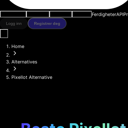
Ferdigheter
API
Pr
Brukstilfeller
AI-verktøy
Ressurser
Modeller
Logg inn
Registrer deg
Home
Alternatives
Pixellot Alternative