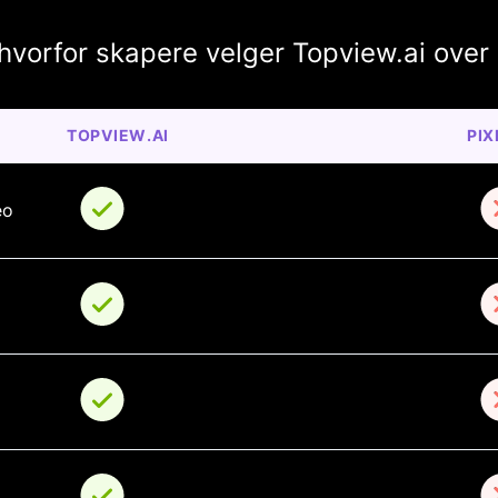
 hvorfor skapere velger Topview.ai over 
TOPVIEW.AI
PIX
eo