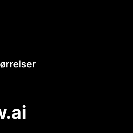
tørrelser
w.ai