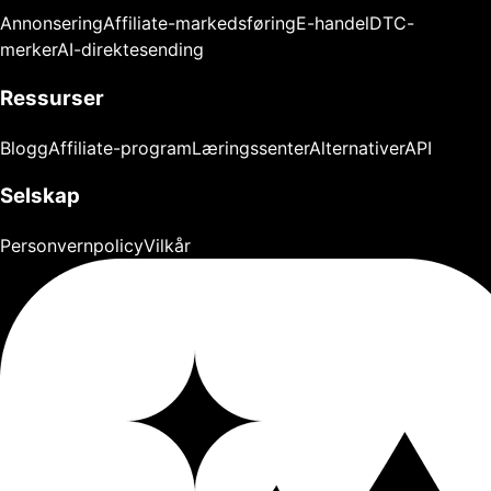
Annonsering
Affiliate-markedsføring
E-handel
DTC-
merker
AI-direktesending
Ressurser
Blogg
Affiliate-program
Læringssenter
Alternativer
API
Selskap
Personvernpolicy
Vilkår