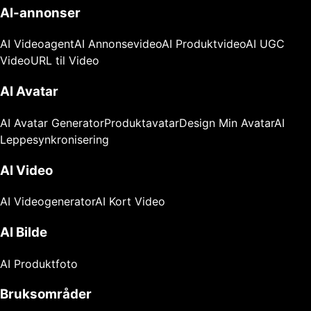
AI-annonser
AI Videoagent
AI Annonsevideo
AI Produktvideo
AI UGC
Video
URL til Video
AI Avatar
AI Avatar Generator
Produktavatar
Design Min Avatar
AI
Leppesynkronisering
AI Video
AI Videogenerator
AI Kort Video
AI Bilde
AI Produktfoto
Bruksområder