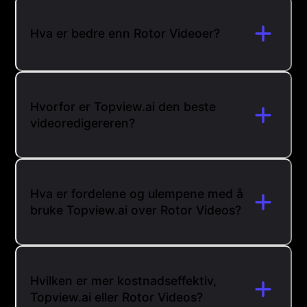
Hva er bedre enn Rotor Videoer?
Hvorfor er Topview.ai den beste
videoredigereren?
Hva er fordelene og ulempene med å
bruke Topview.ai over Rotor Videos?
Hvilken er mer kostnadseffektiv,
Topview.ai eller Rotor Videos?