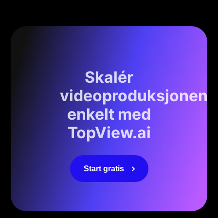
Skalér
videoproduksjonen
enkelt med
TopView.ai
Start gratis