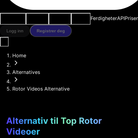
Brukstilfeller
AI-verktøy
Ressurser
Modeller
Ferdigheter
API
Prise
Logg inn
Registrer deg
Home
Alternatives
Rotor Videos Alternative
Alternativ til Top Rotor
Videoer