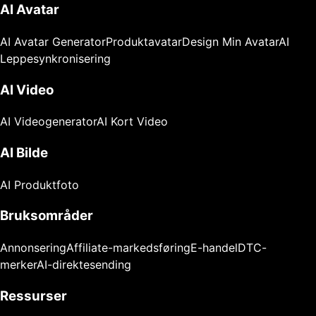
AI Avatar
AI Avatar Generator
Produktavatar
Design Min Avatar
AI
Leppesynkronisering
AI Video
AI Videogenerator
AI Kort Video
AI Bilde
AI Produktfoto
Bruksområder
Annonsering
Affiliate-markedsføring
E-handel
DTC-
merker
AI-direktesending
Ressurser