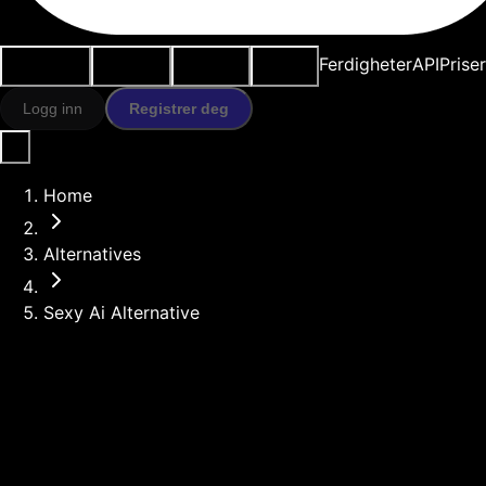
Brukstilfeller
AI-verktøy
Ressurser
Modeller
Ferdigheter
API
Prise
Logg inn
Registrer deg
Home
Alternatives
Sexy Ai Alternative