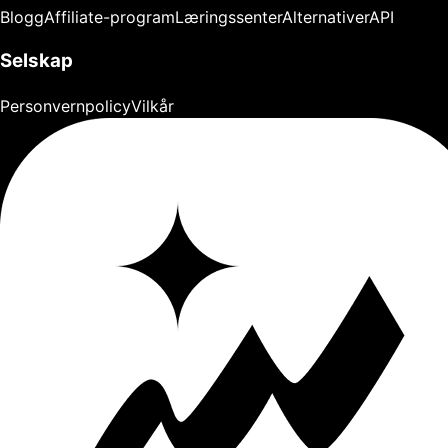
Blogg
Affiliate-program
Læringssenter
Alternativer
API
Selskap
Personvernpolicy
Vilkår