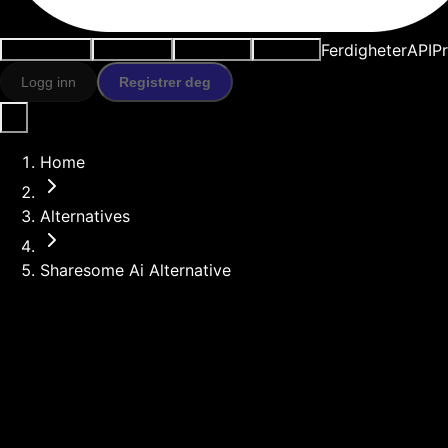
Ferdigheter
API
Pr
Brukstilfeller
AI-verktøy
Ressurser
Modeller
Logg inn
Registrer deg
Home
Alternatives
Sharesome Ai Alternative