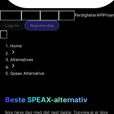
Brukstilfeller
AI-verktøy
Ressurser
Modeller
Ferdigheter
API
Prise
Logg inn
Registrer deg
Home
Alternatives
Speax Alternative
Beste SPEAX-alternativ
Ikke nøye deg med det nest beste. Topview.ai er ikke