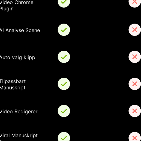
Video Chrome 
Plugin
AI Analyse Scene
Auto valg klipp
Tilpassbart 
Manuskript
Video Redigerer
Viral Manuskript 