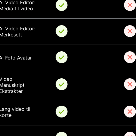
AI Video Editor: 
Media til video
AI Video Editor: 
Merkesett
AI Foto Avatar
Video 
Manuskript 
Ekstrakter
Lang video til 
korte