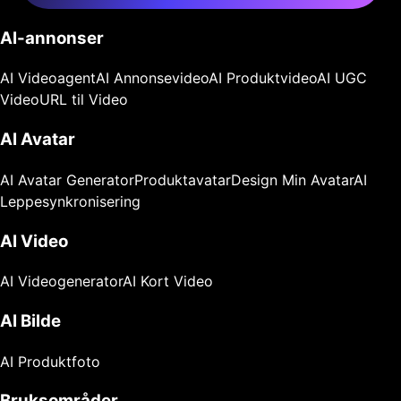
AI-annonser
AI Videoagent
AI Annonsevideo
AI Produktvideo
AI UGC
Video
URL til Video
AI Avatar
AI Avatar Generator
Produktavatar
Design Min Avatar
AI
Leppesynkronisering
AI Video
AI Videogenerator
AI Kort Video
AI Bilde
AI Produktfoto
Bruksområder