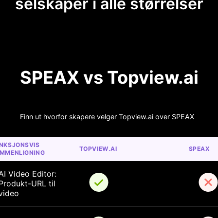
selskaper i alle størrelser
SPEAX vs Topview.ai
Finn ut hvorfor skapere velger Topview.ai over SPEAX
NKSJONSVIS 
TOPVIEW.AI
SPEAX
MMENLIGNING
AI Video Editor: 
Produkt-URL til 
video