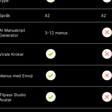
Type
Språk
42
42
AI Manuskript 
3-12 manus
Generator
Virale Kroker
Manus med Emoji
Tilpass Studio 
Avatar