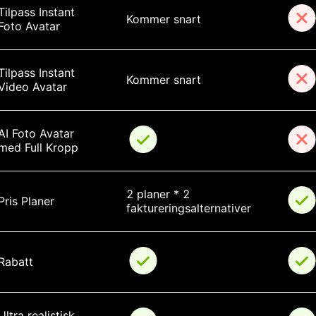
Tilpass Instant 
Kommer snart
Foto Avatar
Tilpass Instant 
Kommer snart
Video Avatar
AI Foto Avatar 
med Full Kropp
2 planer * 2 
Pris Planer
faktureringsalternativer
Rabatt
Ultra realistisk 