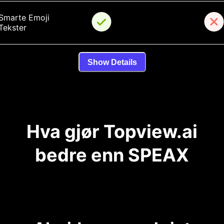
Smarte Emoji 
Tekster
Show Details
Hva gjør Topview.ai
bedre enn SPEAX