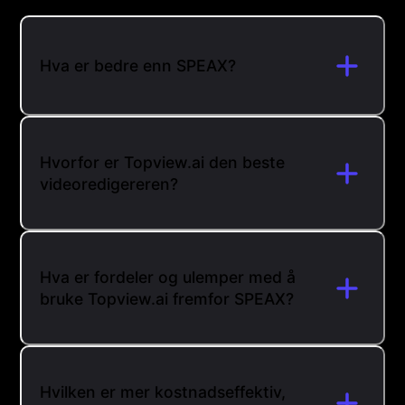
Hva er bedre enn SPEAX?
Hvorfor er Topview.ai den beste
videoredigereren?
Hva er fordeler og ulemper med å
bruke Topview.ai fremfor SPEAX?
Hvilken er mer kostnadseffektiv,