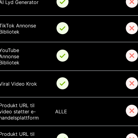
AI Lyd Generator
TikTok Annonse 
Bibliotek
YouTube 
Annonse 
Bibliotek
Viral Video Krok
Produkt URL til 
video støtter e-
ALLE
handelsplattform
Produkt URL til 