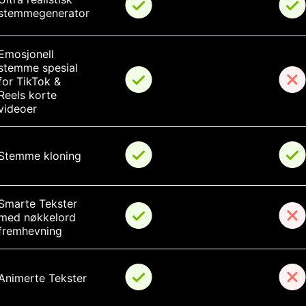
stemmegenerator
Emosjonell 
stemme spesial 
for TikTok & 
Reels korte 
videoer
Stemme kloning
Smarte Tekster 
med nøkkelord 
fremhevning
Animerte Tekster