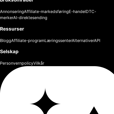
Annonsering
Affiliate-markedsføring
E-handel
DTC-
merker
AI-direktesending
Ressurser
Blogg
Affiliate-program
Læringssenter
Alternativer
API
Selskap
Personvernpolicy
Vilkår