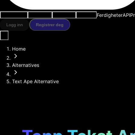
Ferdigheter
API
Pr
Brukstilfeller
AI-verktøy
Ressurser
Modeller
Logg inn
Registrer deg
Home
Alternatives
Text Ape Alternative