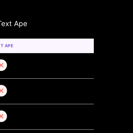
Text Ape
T APE