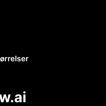
tørrelser
w.ai