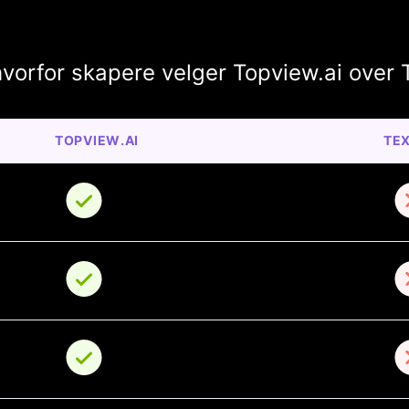
orfor skapere velger Topview.ai over 
TOPVIEW.AI
TEX