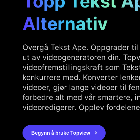
Topp Tekst A
Alternativ
Overgå Tekst Ape. Oppgrader til
ut av videogeneratoren din. Topv
videofremstillingskraft som Teks
konkurrere med. Konverter lenker 
videoer, gjør lange videoer til fe
forbedre alt med vår smartere, 
videoredigerer. Opplev fordelen
Begynn å bruke Topview