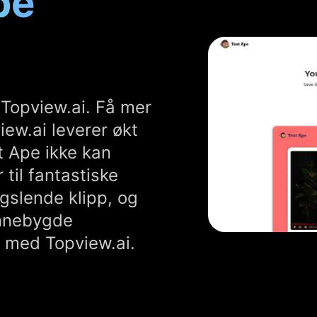
pe
 Topview.ai. Få mer
iew.ai leverer økt
t Ape ikke kan
til fantastiske
ngslende klipp, og
innebygde
e med Topview.ai.