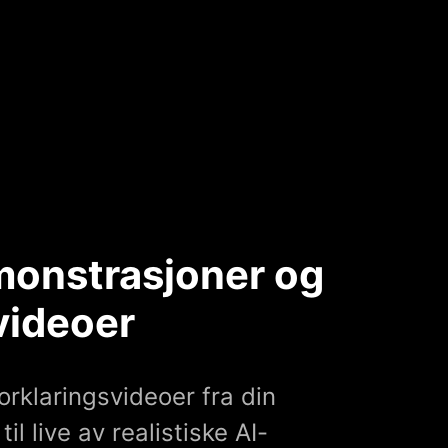
onstrasjoner og
videoer
rklaringsvideoer fra din
il live av realistiske AI-