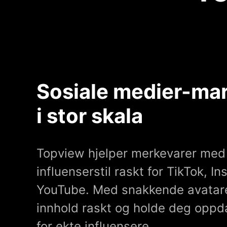
Sosiale medier-ma
i stor skala
Topview hjelper merkevarer med 
influenserstil raskt for TikTok, I
YouTube. Med snakkende avatare
innhold raskt og holde deg oppd
for ekte influensere.