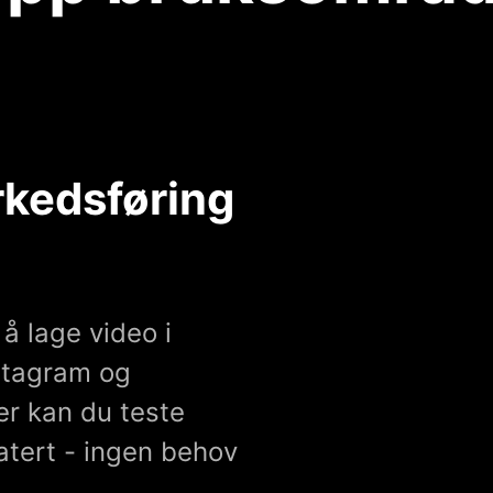
rkedsføring
å lage video i
nstagram og
r kan du teste
atert - ingen behov