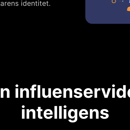
rens identitet.
n influenservi
intelligens