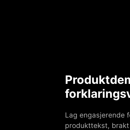
Produktdem
forklarings
Lag engasjerende fo
produkttekst, brakt t