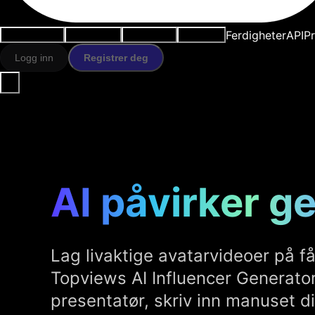
Ferdigheter
API
Pr
Brukstilfeller
AI-verktøy
Ressurser
Modeller
Logg inn
Registrer deg
AI påvirker g
Lag livaktige avatarvideoer på f
Topviews AI Influencer Generator.
presentatør, skriv inn manuset di