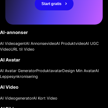
Start gratis
AI-annonser
AI Videoagent
AI Annonsevideo
AI Produktvideo
AI UGC
Video
URL til Video
AI Avatar
AI Avatar Generator
Produktavatar
Design Min Avatar
AI
Leppesynkronisering
AI Video
AI Videogenerator
AI Kort Video