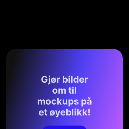
Gjør bilder
om til
mockups på
et øyeblikk!