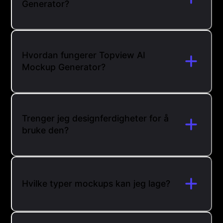
Generator?
Hvordan fungerer Topview AI
Mockup Generator?
Trenger jeg designferdigheter for å
bruke den?
Hvilke typer mockups kan jeg lage?