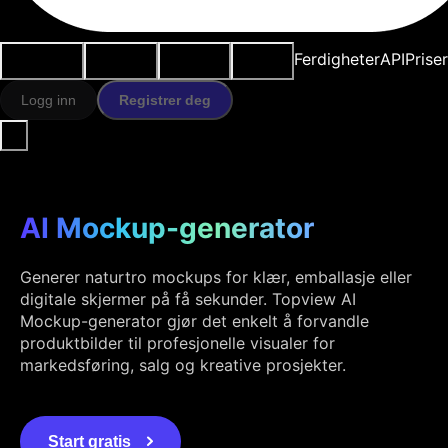
Brukstilfeller
AI-verktøy
Ressurser
Modeller
Ferdigheter
API
Prise
Logg inn
Registrer deg
AI Mockup-generator
Generer naturtro mockups for klær, emballasje eller
digitale skjermer på få sekunder. Topview AI
Mockup-generator gjør det enkelt å forvandle
produktbilder til profesjonelle visualer for
markedsføring, salg og kreative prosjekter.
Start gratis