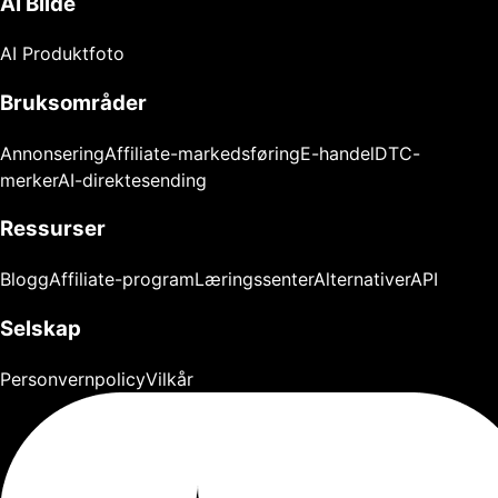
AI Bilde
AI Produktfoto
Bruksområder
Annonsering
Affiliate-markedsføring
E-handel
DTC-
merker
AI-direktesending
Ressurser
Blogg
Affiliate-program
Læringssenter
Alternativer
API
Selskap
Personvernpolicy
Vilkår