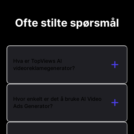
Ofte stilte spørsmål
Hva er TopViews AI
videoreklamegenerator?
Hvor enkelt er det å bruke AI Video
Ads Generator?