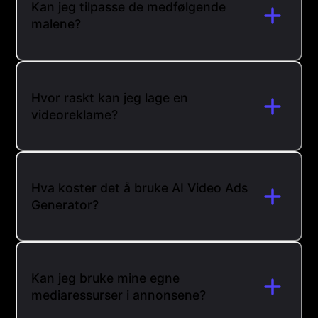
Kan jeg tilpasse de medfølgende
malene?
Hvor raskt kan jeg lage en
videoreklame?
Hva koster det å bruke AI Video Ads
Generator?
Kan jeg bruke mine egne
mediaressurser i annonsene?