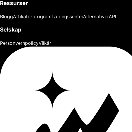
Ressurser
Blogg
Affiliate-program
Læringssenter
Alternativer
API
Selskap
Personvernpolicy
Vilkår