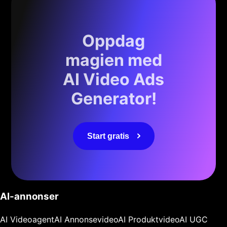
Oppdag
magien med
AI Video Ads
Generator!
Start gratis
AI-annonser
AI Videoagent
AI Annonsevideo
AI Produktvideo
AI UGC