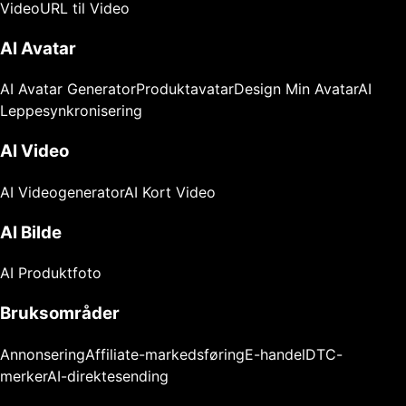
Video
URL til Video
AI Avatar
AI Avatar Generator
Produktavatar
Design Min Avatar
AI
Leppesynkronisering
AI Video
AI Videogenerator
AI Kort Video
AI Bilde
AI Produktfoto
Bruksområder
Annonsering
Affiliate-markedsføring
E-handel
DTC-
merker
AI-direktesending