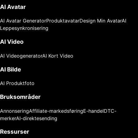
AI Avatar
AI Avatar Generator
Produktavatar
Design Min Avatar
AI
Leppesynkronisering
AI Video
AI Videogenerator
AI Kort Video
AI Bilde
AI Produktfoto
Bruksområder
Annonsering
Affiliate-markedsføring
E-handel
DTC-
merker
AI-direktesending
Ressurser