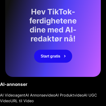
Hev TikTok-
ferdighetene
dine med AI-
redaktør nå!
Start gratis
AI-annonser
AI Videoagent
AI Annonsevideo
AI Produktvideo
AI UGC
Video
URL til Video