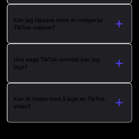
Kan jeg tilpasse mine AI-redigerte
TikTok-videoer?
Hva slags TikTok-innhold kan jeg
lage?
Kan AI hjelpe med å lage en TikTok-
video?