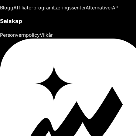
Blogg
Affiliate-program
Læringssenter
Alternativer
API
Selskap
Personvernpolicy
Vilkår