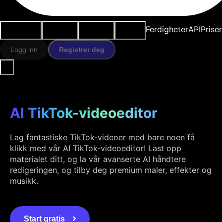
Brukstilfeller
AI-verktøy
Ressurser
Modeller
Ferdigheter
API
Prise
Logg inn
Registrer deg
AI TikTok-videoeditor
Lag fantastiske TikTok-videoer med bare noen få
klikk med vår AI TikTok-videoeditor! Last opp
materialet ditt, og la vår avanserte AI håndtere
redigeringen, og tilby deg premium maler, effekter og
musikk.
Start gratis