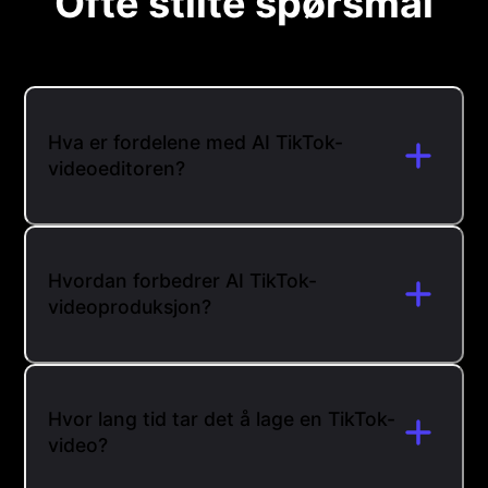
Ofte stilte spørsmål
Hva er fordelene med AI TikTok-
videoeditoren?
Hvordan forbedrer AI TikTok-
videoproduksjon?
Hvor lang tid tar det å lage en TikTok-
video?