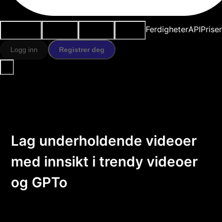
Brukstilfeller
AI-verktøy
Ressurser
Modeller
Ferdigheter
API
Prise
Logg inn
Registrer deg
Lag underholdende videoer
med innsikt i trendy videoer
og GPTo