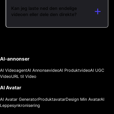
Kan jeg laste ned den endelige
videoen eller dele den direkte?
AI-annonser
AI Videoagent
AI Annonsevideo
AI Produktvideo
AI UGC
Video
URL til Video
AI Avatar
AI Avatar Generator
Produktavatar
Design Min Avatar
AI
Leppesynkronisering