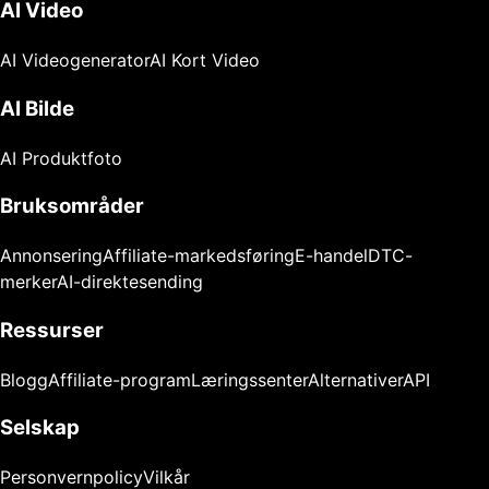
AI Video
AI Videogenerator
AI Kort Video
AI Bilde
AI Produktfoto
Bruksområder
Annonsering
Affiliate-markedsføring
E-handel
DTC-
merker
AI-direktesending
Ressurser
Blogg
Affiliate-program
Læringssenter
Alternativer
API
Selskap
Personvernpolicy
Vilkår