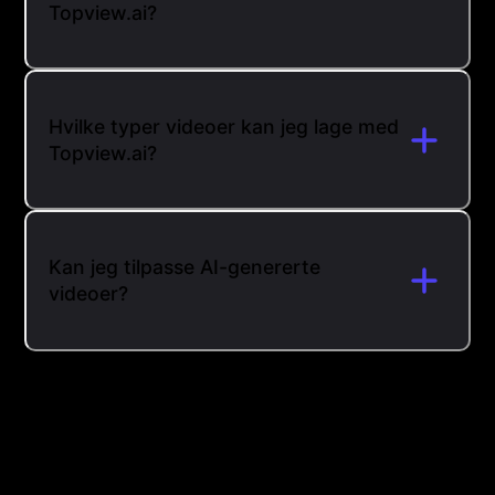
Topview.ai?
Hvilke typer videoer kan jeg lage med
Topview.ai?
Kan jeg tilpasse AI-genererte
videoer?