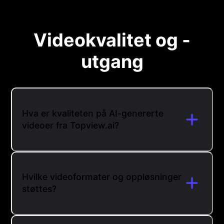
Videokvalitet og -
utgang
Hva er kvaliteten på AI-genererte
videoer fra Topview.ai?
Hvilke videoformater og oppløsninger
støttes?