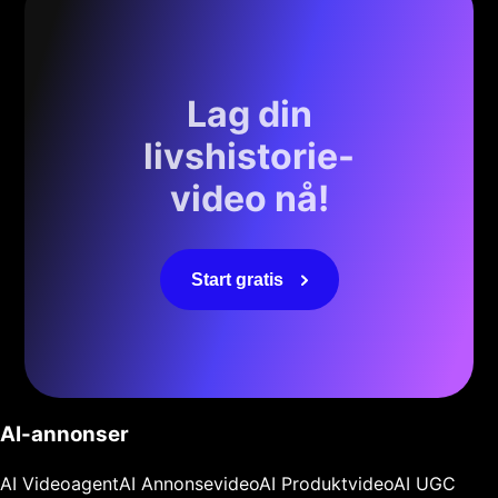
Lag din
livshistorie-
video nå!
Start gratis
AI-annonser
AI Videoagent
AI Annonsevideo
AI Produktvideo
AI UGC