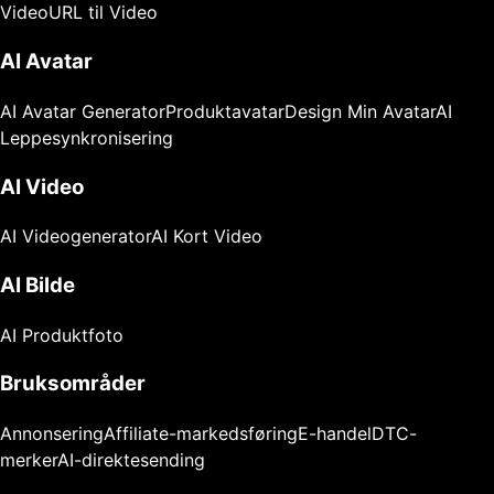
Video
URL til Video
AI Avatar
AI Avatar Generator
Produktavatar
Design Min Avatar
AI
Leppesynkronisering
AI Video
AI Videogenerator
AI Kort Video
AI Bilde
AI Produktfoto
Bruksområder
Annonsering
Affiliate-markedsføring
E-handel
DTC-
merker
AI-direktesending