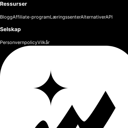
Ressurser
Blogg
Affiliate-program
Læringssenter
Alternativer
API
Selskap
Personvernpolicy
Vilkår