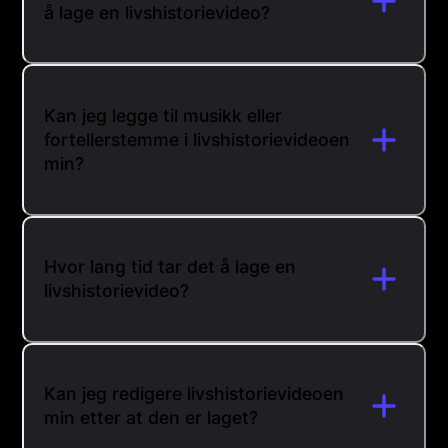
å lage en livshistorievideo?
Kan jeg legge til musikk eller
fortellerstemme i livshistorievideoen
min?
Hvor lang tid tar det å lage en
livshistorievideo?
Kan jeg redigere livshistorievideoen
min etter at den er laget?