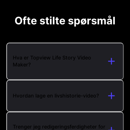
Ofte stilte spørsmål
Hva er Topview Life Story Video
Maker?
Hvordan lage en livshistorie-video?
Trenger jeg redigeringsferdigheter for