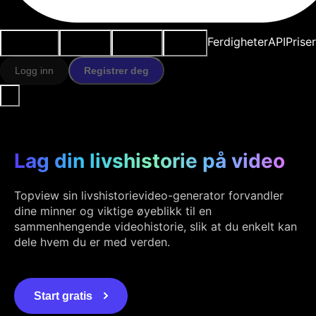
Brukstilfeller
AI-verktøy
Ressurser
Modeller
Ferdigheter
API
Prise
Logg inn
Registrer deg
Lag din livshistorie på video
Topview sin livshistorievideo-generator forvandler
dine minner og viktige øyeblikk til en
sammenhengende videohistorie, slik at du enkelt kan
dele hvem du er med verden.
Start gratis