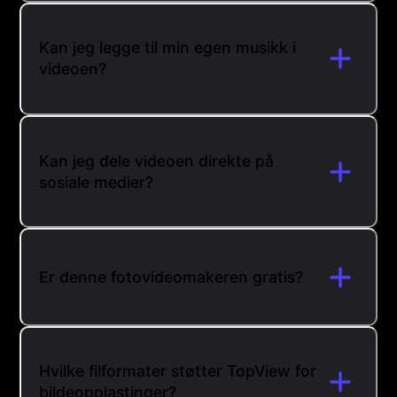
Kan jeg legge til min egen musikk i
videoen?
Kan jeg dele videoen direkte på
sosiale medier?
Er denne fotovideomakeren gratis?
Hvilke filformater støtter TopView for
bildeopplastinger?