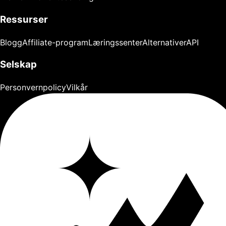
Ressurser
Blogg
Affiliate-program
Læringssenter
Alternativer
API
Selskap
Personvernpolicy
Vilkår