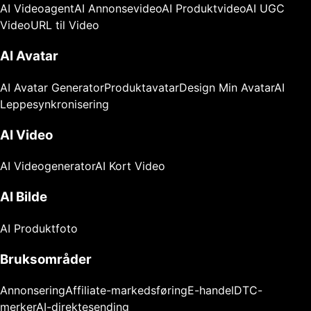
AI Videoagent
AI Annonsevideo
AI Produktvideo
AI UGC
Video
URL til Video
AI Avatar
AI Avatar Generator
Produktavatar
Design Min Avatar
AI
Leppesynkronisering
AI Video
AI Videogenerator
AI Kort Video
AI Bilde
AI Produktfoto
Bruksområder
Annonsering
Affiliate-markedsføring
E-handel
DTC-
merker
AI-direktesending