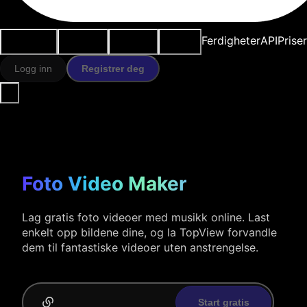
Brukstilfeller
AI-verktøy
Ressurser
Modeller
Ferdigheter
API
Prise
Logg inn
Registrer deg
Foto Video Maker
Lag gratis foto videoer med musikk online. Last
enkelt opp bildene dine, og la TopView forvandle
dem til fantastiske videoer uten anstrengelse.
Start gratis