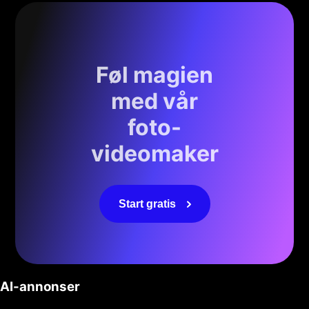
Føl magien
med vår
foto-
videomaker
Start gratis
AI-annonser