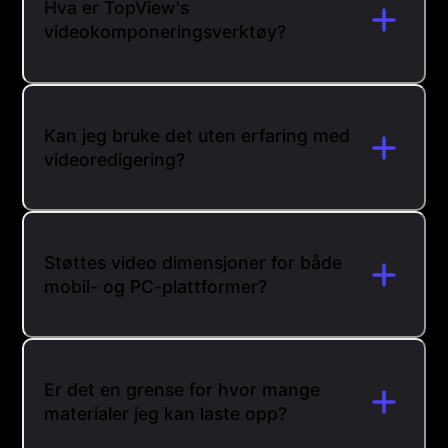
Hva er TopView's
videokomponeringsverktøy?
Kan jeg bruke det uten erfaring med
videoredigering?
Støttes video dimensjoner for både
mobil- og PC-plattformer?
Er det en grense for hvor mange
materialer jeg kan laste opp?