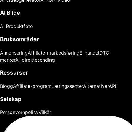
AI Bilde
AI Produktfoto
Bruksområder
Annonsering
Affiliate-markedsføring
E-handel
DTC-
merker
AI-direktesending
Ressurser
Blogg
Affiliate-program
Læringssenter
Alternativer
API
Selskap
Personvernpolicy
Vilkår