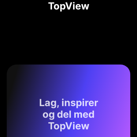
TopView
Lag, inspirer
og del med
TopView