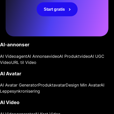
Start gratis
AI-annonser
AI Videoagent
AI Annonsevideo
AI Produktvideo
AI UGC
Video
URL til Video
AI Avatar
AI Avatar Generator
Produktavatar
Design Min Avatar
AI
Leppesynkronisering
AI Video
AI Videogenerator
AI Kort Video