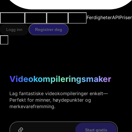
Brukstilfeller
AI-verktøy
Ressurser
Modeller
Ferdigheter
API
Prise
Logg inn
Registrer deg
Videokompileringsmaker
Lag fantastiske videokompileringer enkelt—
Perfekt for minner, høydepunkter og
merkevarefremming.
Start gratis