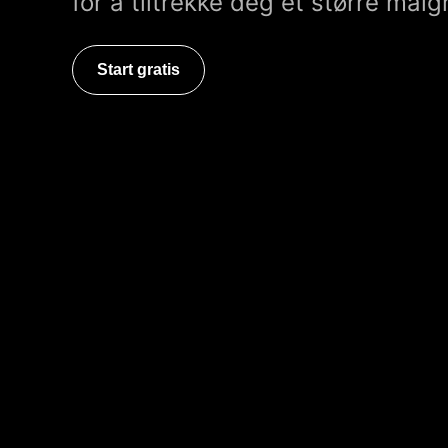
for å tiltrekke deg et større mål
Start gratis