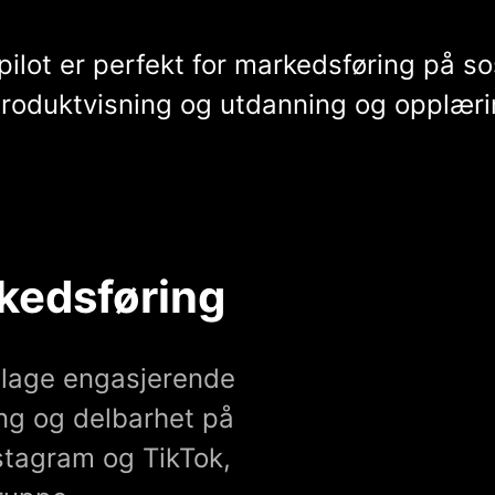
ilot er perfekt for markedsføring på so
produktvisning og utdanning og opplæri
kedsføring
 lage engasjerende
ing og delbarhet på
stagram og TikTok,