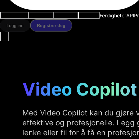
Ferdigheter
API
Pr
Brukstilfeller
AI-verktøy
Ressurser
Modeller
Logg inn
Registrer deg
Video Copilot
Med Video Copilot kan du gjøre 
effektive og profesjonelle. Legg 
lenke eller fil for å få en profesj