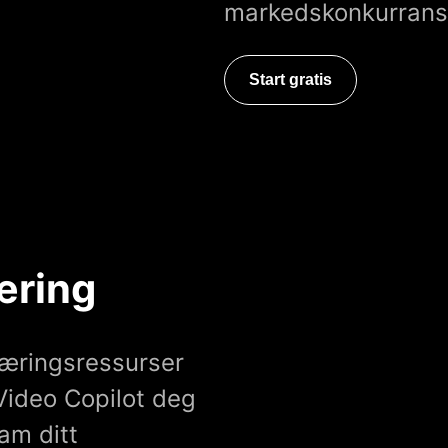
markedskonkurrans
Start gratis
æring
 læringsressurser
 Video Copilot deg
am ditt