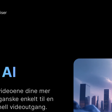
iser
 AI
videoene dine mer
ganske enkelt til en
onell videoutgang.