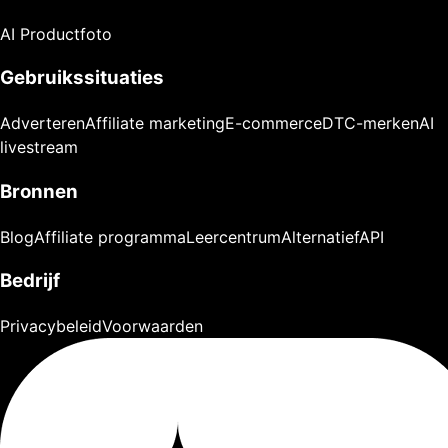
AI Productfoto
Gebruikssituaties
Adverteren
Affiliate marketing
E-commerce
DTC-merken
AI
livestream
Bronnen
Blog
Affiliate programma
Leercentrum
Alternatief
API
Bedrijf
Privacybeleid
Voorwaarden