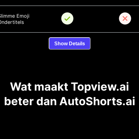
Slimme Emoji 
Ondertitels
Show Details
Wat maakt Topview.ai
beter dan AutoShorts.ai