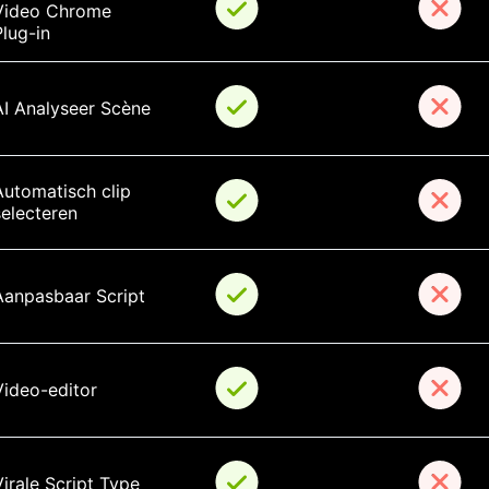
Video Chrome 
Plug-in
AI Analyseer Scène
Automatisch clip 
selecteren
Aanpasbaar Script
Video-editor
irale Script Type