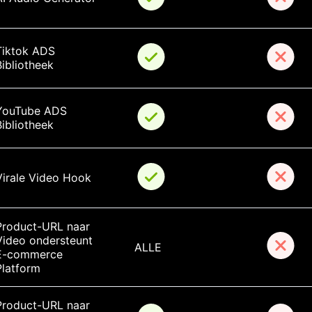
Tiktok ADS 
Bibliotheek
YouTube ADS 
Bibliotheek
Virale Video Hook
Product-URL naar 
Video ondersteunt 
ALLE
E-commerce 
Platform
Product-URL naar 