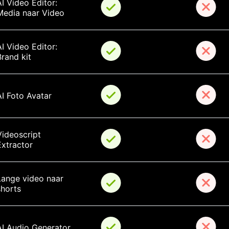
I Video Editor: 
Media naar Video
I Video Editor: 
Brand kit
AI Foto Avatar
Videoscript 
Extractor
Lange video naar 
shorts
AI Audio Generator