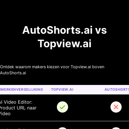
AutoShorts.ai vs
Topview.ai
Ontdek waarom makers kiezen voor Topview.ai boven
AutoShorts.ai
NMERKENVERGELIJKING
TOPVIEW.AI
AUTOSHORTS
I Video Editor: 
Product URL naar 
Video