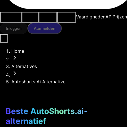
Use cases
AI-tools
Bronnen
Modellen
Vaardigheden
API
Prijze
Inloggen
Aanmelden
Home
Alternatives
Autoshorts Ai Alternative
Beste AutoShorts.ai-
alternatief