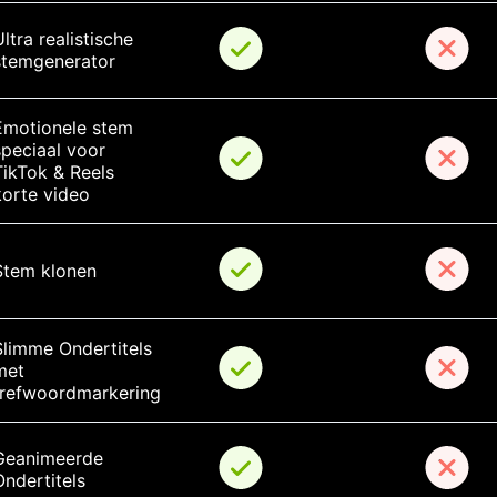
ltra realistische 
stemgenerator
Emotionele stem 
speciaal voor 
TikTok & Reels 
korte video
Stem klonen
Slimme Ondertitels 
met 
trefwoordmarkering
Geanimeerde 
Ondertitels