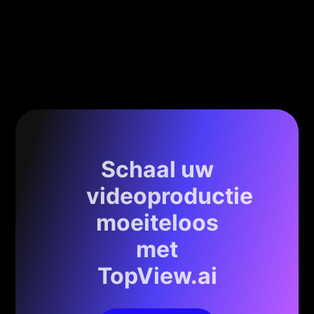
Schaal uw
videoproductie
moeiteloos
met
TopView.ai