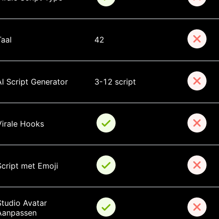
Taal
42
AI Script Generator
3-12 script
Virale Hooks
Script met Emoji
Studio Avatar 
Aanpassen