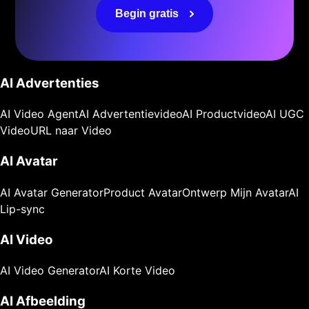
Begin gratis
AI Advertenties
AI Video Agent
AI Advertentievideo
AI Productvideo
AI UGC
Video
URL naar Video
AI Avatar
AI Avatar Generator
Product Avatar
Ontwerp Mijn Avatar
AI
Lip-sync
AI Video
AI Video Generator
AI Korte Video
AI Afbeelding