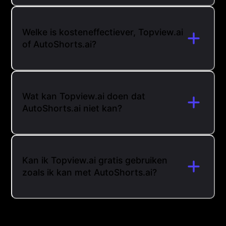
Welke is kosteneffectiever, Topview.ai
of AutoShorts.ai?
Wat kan Topview.ai doen dat
AutoShorts.ai niet kan?
Kan ik Topview.ai gratis gebruiken
zoals ik kan met AutoShorts.ai?