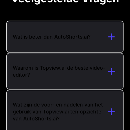
Wat is beter dan AutoShorts.ai?
Waarom is Topview.ai de beste video-
editor?
Wat zijn de voor- en nadelen van het
gebruik van Topview.ai ten opzichte
van AutoShorts.ai?