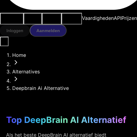
Use cases
AI-tools
Bronnen
Modellen
Vaardigheden
API
Prijze
Inloggen
Aanmelden
Home
Alternatives
Deepbrain Ai Alternative
Top DeepBrain AI Alternatief
Als het beste DeepBrain AI alternatief biedt