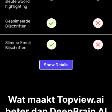
sleutelwoord 
highlighting
Geanimeerde 
Bijschriften
Slimme Emoji 
Bijschriften
Show Details
Wat maakt Topview.ai
beter dan DeepBrain AI