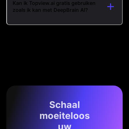
Kan ik Topview.ai gratis gebruiken
zoals ik kan met DeepBrain AI?
Schaal
moeiteloos
uw