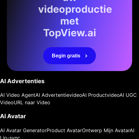
videoproductie
met
TopView.ai
Begin gratis
AI Advertenties
AI Video Agent
AI Advertentievideo
AI Productvideo
AI UGC
Video
URL naar Video
AI Avatar
AI Avatar Generator
Product Avatar
Ontwerp Mijn Avatar
AI
Lip-sync