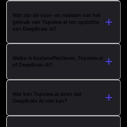
Wat zijn de voor- en nadelen van het
gebruik van Topview.ai ten opzichte
van DeepBrain AI?
Welke is kosteneffectiever, Topview.ai
of DeepBrain AI?
Wat kan Topview.ai doen dat
DeepBrain AI niet kan?