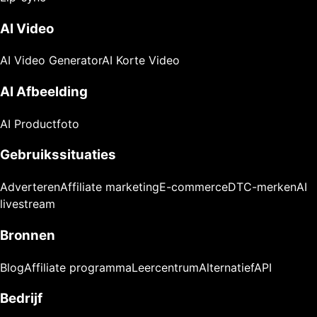
AI Video
AI Video Generator
AI Korte Video
AI Afbeelding
AI Productfoto
Gebruikssituaties
Adverteren
Affiliate marketing
E-commerce
DTC-merken
AI
livestream
Bronnen
Blog
Affiliate programma
Leercentrum
Alternatief
API
Bedrijf