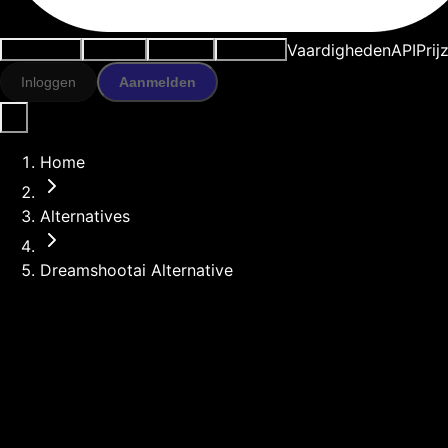
Vaardigheden
API
Prij
Use cases
AI-tools
Bronnen
Modellen
Inloggen
Aanmelden
Home
Alternatives
Dreamshootai Alternative