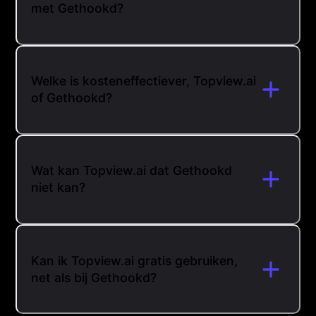
met Gethookd?
Welke is kosteneffectiever, Topview.ai
of Gethookd?
Wat kan Topview.ai dat Gethookd
niet kan?
Kan ik Topview.ai gratis gebruiken,
net als bij Gethookd?