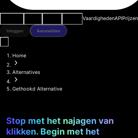
Use cases
AI-tools
Bronnen
Modellen
Vaardigheden
API
Prijze
Inloggen
Aanmelden
Home
Alternatives
Gethookd Alternative
Stop met het najagen van
klikken. Begin met het