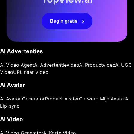
Begin gratis
AI Advertenties
AI Video Agent
AI Advertentievideo
AI Productvideo
AI UGC
Video
URL naar Video
AI Avatar
AI Avatar Generator
Product Avatar
Ontwerp Mijn Avatar
AI
Lip-sync
AI Video
AI Video Generator
AI Korte Video