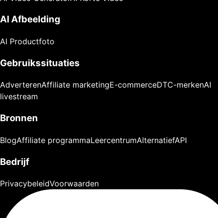
AI Afbeelding
AI Productfoto
Gebruikssituaties
Adverteren
Affiliate marketing
E-commerce
DTC-merken
AI
livestream
Bronnen
Blog
Affiliate programma
Leercentrum
Alternatief
API
Bedrijf
Privacybeleid
Voorwaarden