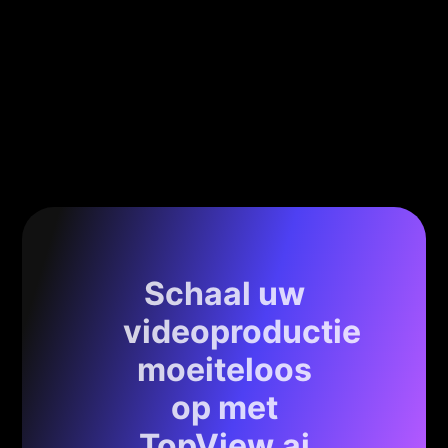
Schaal uw
videoproductie
moeiteloos
op met
TopView.ai