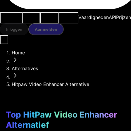
Use cases
AI-tools
Bronnen
Modellen
Vaardigheden
API
Prijze
Inloggen
Aanmelden
Home
Alternatives
Hitpaw Video Enhancer Alternative
Top HitPaw Video Enhancer
Alternatief