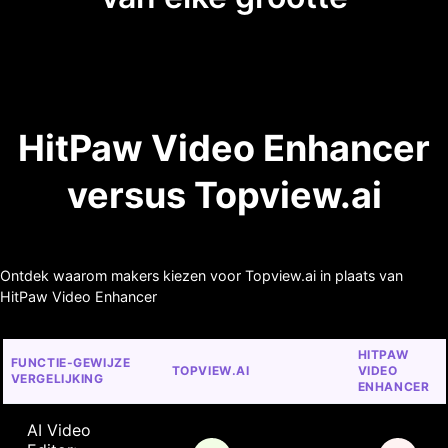
HitPaw Video Enhancer
versus Topview.ai
Ontdek waarom makers kiezen voor Topview.ai in plaats van
HitPaw Video Enhancer
HITPAW 
FUNCTIE-GEWIJZE 
TOPVIEW.AI
VIDEO 
VERGELIJKING
ENHANCER
AI Video 