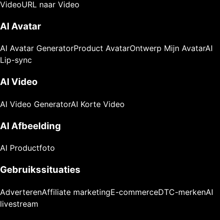
Video
URL naar Video
AI Avatar
AI Avatar Generator
Product Avatar
Ontwerp Mijn Avatar
AI
Lip-sync
AI Video
AI Video Generator
AI Korte Video
AI Afbeelding
AI Productfoto
Gebruikssituaties
Adverteren
Affiliate marketing
E-commerce
DTC-merken
AI
livestream