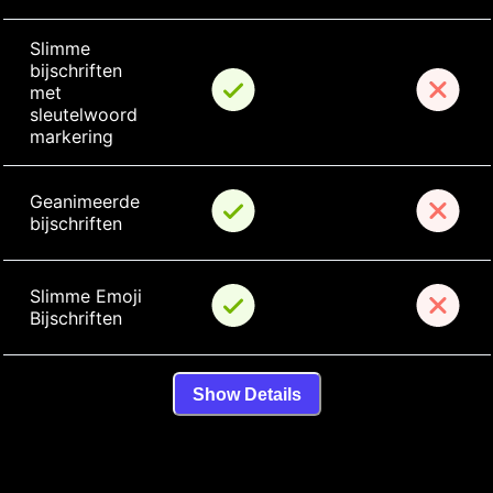
Slimme 
bijschriften 
met 
sleutelwoord 
markering
Geanimeerde 
bijschriften
Slimme Emoji 
Bijschriften
Show Details