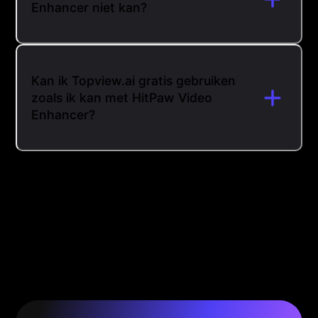
Enhancer niet kan?
Kan ik Topview.ai gratis gebruiken
zoals ik kan met HitPaw Video
Enhancer?