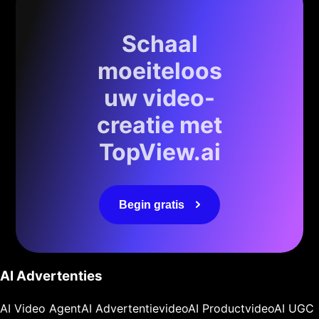
Schaal
moeiteloos
uw video-
creatie met
TopView.ai
Begin gratis
AI Advertenties
AI Video Agent
AI Advertentievideo
AI Productvideo
AI UGC