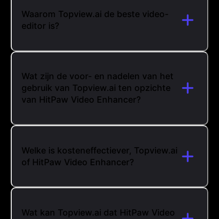
Waarom Topview.ai de beste video-
editor is?
Wat zijn de voor- en nadelen van het
gebruik van Topview.ai ten opzichte
van HitPaw Video Enhancer?
Welke is kosteneffectiever, Topview.ai
of HitPaw Video Enhancer?
Wat kan Topview.ai dat HitPaw Video