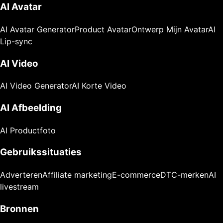
AI Avatar
AI Avatar Generator
Product Avatar
Ontwerp Mijn Avatar
AI
Lip-sync
AI Video
AI Video Generator
AI Korte Video
AI Afbeelding
AI Productfoto
Gebruikssituaties
Adverteren
Affiliate marketing
E-commerce
DTC-merken
AI
livestream
Bronnen