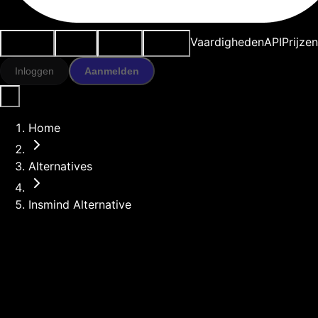
Use cases
AI-tools
Bronnen
Modellen
Vaardigheden
API
Prijze
Inloggen
Aanmelden
Home
Alternatives
Insmind Alternative