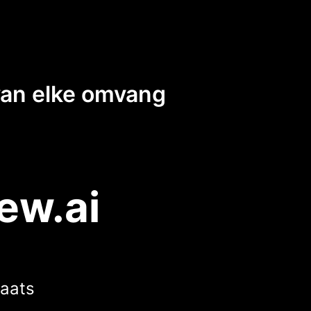
van elke omvang
ew.ai
laats