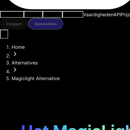
Vaardigheden
API
Prij
Use cases
AI-tools
Bronnen
Modellen
Inloggen
Aanmelden
Home
Alternatives
Magiclight Alternative