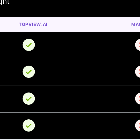
ght
TOPVIEW.AI
MA
o