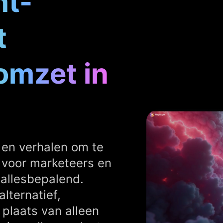
ht-
t
omzet in
 en verhalen om te
r voor marketeers en
allesbepalend.
lternatief,
 plaats van alleen